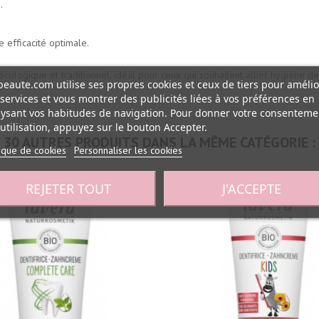
.
 efficacité optimale.
 écologique et traditionnel, idéal pour ceux qui souhaitent allier hygiène d
eaute.com utilise ses propres cookies et ceux de tiers pour amélio
services et vous montrer des publicités liées à vos préférences en
ysant vos habitudes de navigation. Pour donner votre consenteme
utilisation, appuyez sur le bouton Accepter.
30 AUTRES PRODUITS DANS LA MÊME CATÉGORIE :
tique de cookies
Personnaliser les cookies
REJETER TOUT
J'ACCEPTE