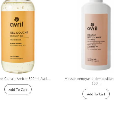
e Coeur d'Abricot 500 ml Avril...
Mousse nettoyante démaquillan
150...
Add To Cart
Add To Cart