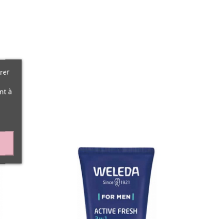
rer
nt à