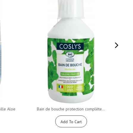
lle Aloe
Bain de bouche protection complète...
10
Add To Cart