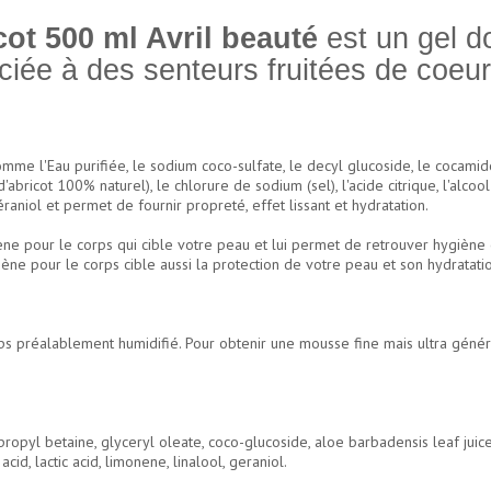
ot 500 ml Avril beauté
est un gel d
ciée à des senteurs fruitées de coeur 
me l'Eau purifiée, le sodium coco-sulfate, le decyl glucoside, le cocamido
bricot 100% naturel), le chlorure de sodium (sel), l'acide citrique, l'alcool
éraniol et permet de fournir propreté, effet lissant et hydratation.
ène pour le corps qui cible votre peau et lui permet de retrouver hygiène 
ène pour le corps cible aussi la protection de votre peau et son hydratati
ps préalablement humidifié. Pour obtenir une mousse fine mais ultra génére
opyl betaine, glyceryl oleate, coco-glucoside, aloe barbadensis leaf juice 
id, lactic acid, limonene, linalool, geraniol.