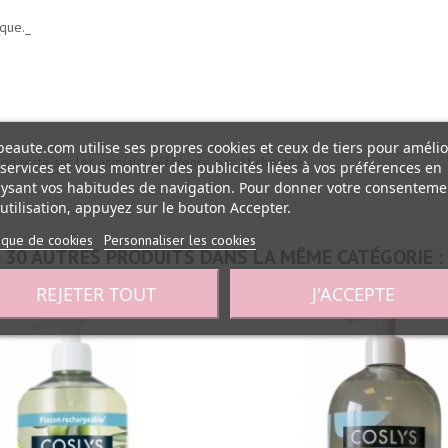
ique._
eaute.com utilise ses propres cookies et ceux de tiers pour amélio
Non testé sur les animaux référencé par Abcbeauté.
services et vous montrer des publicités liées à vos préférences en
ysant vos habitudes de navigation. Pour donner votre consenteme
utilisation, appuyez sur le bouton Accepter.
tique de cookies
Personnaliser les cookies
30 AUTRES PRODUITS DANS LA MÊME CATÉGORIE :
REJETER TOUT
J'ACCEPTE