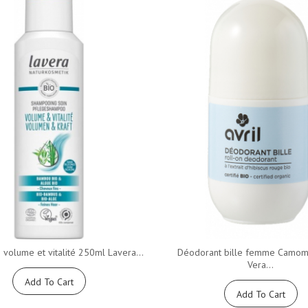
volume et vitalité 250ml Lavera...
Déodorant bille femme Camomi
Vera...
Add To Cart
Add To Cart