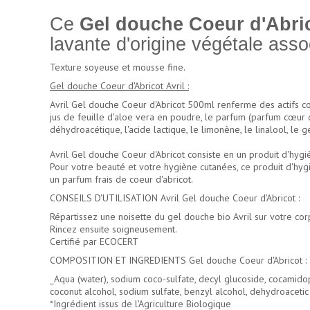
Ce
Gel douche Coeur d'Abric
lavante d'origine végétale asso
Texture soyeuse et mousse fine.
Gel douche Coeur d'Abricot Avril :
Avril Gel douche Coeur d'Abricot 500ml renferme des actifs com
jus de feuille d'aloe vera en poudre, le parfum (parfum cœur d'a
déhydroacétique, l'acide lactique, le limonène, le linalool, le g
Avril Gel douche Coeur d'Abricot consiste en un produit d'hygi
Pour votre beauté et votre hygiène cutanées, ce produit d'hygi
un parfum frais de coeur d'abricot.
CONSEILS D'UTILISATION Avril Gel douche Coeur d'Abricot :
Répartissez une noisette du gel douche bio Avril sur votre cor
Rincez ensuite soigneusement.
Certifié par ECOCERT
COMPOSITION ET INGREDIENTS Gel douche Coeur d'Abricot :
_Aqua (water), sodium coco-sulfate, decyl glucoside, cocamidopr
coconut alcohol, sodium sulfate, benzyl alcohol, dehydroacetic ac
*Ingrédient issus de l'Agriculture Biologique