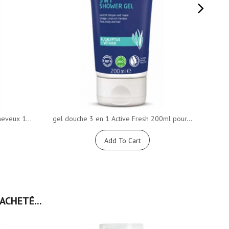
heveux 1...
gel douche 3 en 1 Active Fresh 200ml pour...
Crè
Add To Cart
ACHETÉ...