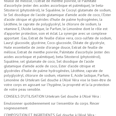
feuille de mélisse, l'Extrait de menthe poivrée, le Palmitate
d'ascorbyle (ester des acides ascorbique et palmitique), le beta-
Sitosterol (phytostérol), le Squalène, le Cocoyl glutamate de sodium,
le Sel disodique de l'acide glutamique d'amide acide de coco, l'Ester
d'acide citrique et glycérides d'huile de palme hydrogénées, la
Lécithine, le caprate de polyglycéryl, le chlorure de sodium, la
vitamine E, l'Acide lactique, le Parfum, le Limonène dont le rôle est
d'apporter protection, soin et éclat. La synergie avec un complexe
apportant : Eau, Extrait de feuille d'aloe vera, coco-sulfate de sodium,
Lauryl glucoside, glycérine, Coco-glucoside, Oléate de glycéryle,
Huile essentielle de zeste d'orange douce, Extrait de feuille de
mélisse, Extrait de menthe poivrée, Palmitate d'ascorbyle (ester des
acides ascorbique et palmitique), beta-Sitosterol (phytostérol),
Squalène, sel glutamate de coco, Sel disodique de l'acide
glutamique d'amide acide de coco, Ester d'acide citrique et
glycérides d'huile de palme hydrogénées, Lécithine, caprate de
polyglycéryl, chlorure de sodium, vitamine E, Acide lactique, Parfum,
Limonène de Urtekram Gel douche à l'Aloé Véra vise le bien-être de
votre corps en agissant sur l'hygiène, la propreté et la la protection
de votre peau sensible.
CONSEILS D'UTILISATION Urtekram Gel douche à l'Aloé Véra :
Emulsionner quotidiennement sur l'ensemble du corps. Rincer
soigneusement
COMPOSITION ET INGREDIENTS Gel douche à l'Aloé Véra :