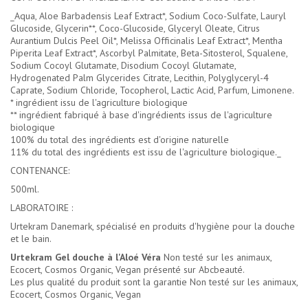
_Aqua, Aloe Barbadensis Leaf Extract*, Sodium Coco-Sulfate, Lauryl
Glucoside, Glycerin**, Coco-Glucoside, Glyceryl Oleate, Citrus
Aurantium Dulcis Peel Oil*, Melissa Officinalis Leaf Extract*, Mentha
Piperita Leaf Extract*, Ascorbyl Palmitate, Beta-Sitosterol, Squalene,
Sodium Cocoyl Glutamate, Disodium Cocoyl Glutamate,
Hydrogenated Palm Glycerides Citrate, Lecithin, Polyglyceryl-4
Caprate, Sodium Chloride, Tocopherol, Lactic Acid, Parfum, Limonene.
* ingrédient issu de l'agriculture biologique
** ingrédient fabriqué à base d'ingrédients issus de l'agriculture
biologique
100% du total des ingrédients est d'origine naturelle
11% du total des ingrédients est issu de l'agriculture biologique._
CONTENANCE:
500ml.
LABORATOIRE :
Urtekram Danemark, spécialisé en produits d'hygiène pour la douche
et le bain.
Urtekram Gel douche à l'Aloé Véra
Non testé sur les animaux,
Ecocert, Cosmos Organic, Vegan présenté sur Abcbeauté.
Les plus qualité du produit sont la garantie Non testé sur les animaux,
Ecocert, Cosmos Organic, Vegan