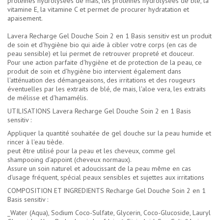
protéines hydrolysées de mais, les protéines hydrolysées de blé, la
vitamine E, la vitamine C et permet de procurer hydratation et
apaisement.
Lavera Recharge Gel Douche Soin 2 en 1 Basis sensitiv est un produit
de soin et d'hygiène bio qui aide à cibler votre corps (en cas de
peau sensible) et lui permet de retrouver propreté et douceur.
Pour une action parfaite d'hygiène et de protection de la peau, ce
produit de soin et d'hygiène bio intervient également dans
l'atténuation des démangeaisons, des irritations et des rougeurs
éventuelles par les extraits de blé, de mais, l'aloe vera, les extraits
de mélisse et d'hamamélis.
UTILISATIONS Lavera Recharge Gel Douche Soin 2 en 1 Basis
sensitiv :
Appliquer la quantité souhaitée de gel douche sur la peau humide et
rincer à l'eau tiède.
peut être utilisé pour la peau et les cheveux, comme gel
shampooing d'appoint (cheveux normaux).
Assure un soin naturel et adoucissant de la peau même en cas
d'usage fréquent, spécial peaux sensibles et sujettes aux irritations
COMPOSITION ET INGREDIENTS Recharge Gel Douche Soin 2 en 1
Basis sensitiv :
_Water (Aqua), Sodium Coco-Sulfate, Glycerin, Coco-Glucoside, Lauryl