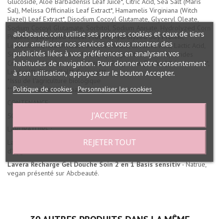
Glucoside, Aloe Barbadensis Leaf Juice*, Citric Acid, Sea Salt (Maris
Sal), Melissa Officinalis Leaf Extract*, Hamamelis Virginiana (Witch
Hazel) Leaf Extract*, Disodium Cocoyl Glutamate, Glyceryl Oleate,
Sodium Cocoyl Glutamate, Sorbitol, Sodium Anisate, Hydrolyzed Corn
abcbeaute.com utilise ses propres cookies et ceux de tiers
Protein, Hydrolyzed Wheat Protein, Hydrolyzed Soy Protein,
pour améliorer nos services et vous montrer des
Leuconostoc/Radish Root Ferment Filtrate, Levulinic Acid, Lactic Acid,
publicités liées à vos préférences en analysant vos
Sodium Levulinate, Tocopherol, Hydrogenated Palm Glycerides
habitudes de navigation. Pour donner votre consentement
Citrate, Lecithin, Ascorbyl Palmitate, Fragrance (Parfum)**, Limonene**,
Linalool**, Citronellol**, Geraniol**.
à son utilisation, appuyez sur le bouton Accepter.
*Issu de l'agriculture biologique
Politique de cookies
Personnaliser les cookies
** Huiles essentielles naturelles._
CONTENANCE:
J'ACCEPTE
500ml.
LABORATOIRE :
REJETER TOUT
Lavera Naturkosmetik - Allemagne, spécialisé en produit de soin et
d'hygiène bio.
Lavera Recharge Gel Douche Soin 2 en 1 Basis sensitiv
- Natrue,
vegan présenté sur Abcbeauté.