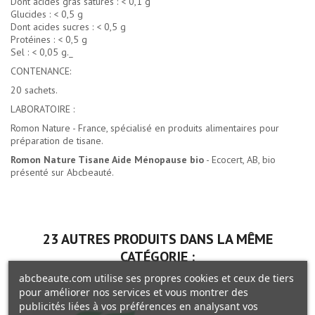
Dont acides gras saturés : < 0,1 g
Glucides : < 0,5 g
Dont acides sucres : < 0,5 g
Protéines : < 0,5 g
Sel : < 0,05 g._
CONTENANCE:
20 sachets.
LABORATOIRE :
Romon Nature - France, spécialisé en produits alimentaires pour
préparation de tisane.
Romon Nature Tisane Aide Ménopause bio
- Ecocert, AB, bio
présenté sur Abcbeauté.
23 AUTRES PRODUITS DANS LA MÊME
CATÉGORIE :
abcbeaute.com utilise ses propres cookies et ceux de tiers
pour améliorer nos services et vous montrer des
publicités liées à vos préférences en analysant vos