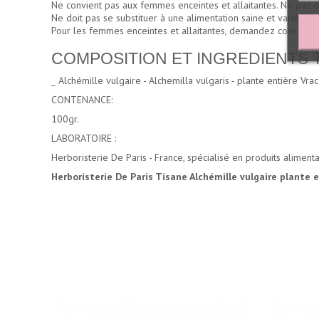
Ne convient pas aux femmes enceintes et allaitantes. Ne pas do
Ne doit pas se substituer à une alimentation saine et variée e
Pour les femmes enceintes et allaitantes, demandez conseil à u
COMPOSITION ET INGREDIENTS Tisane
_ Alchémille vulgaire - Alchemilla vulgaris - plante entière Vra
CONTENANCE:
100gr.
LABORATOIRE :
Herboristerie De Paris - France, spécialisé en produits aliment
Herboristerie De Paris Tisane Alchémille vulgaire plante 