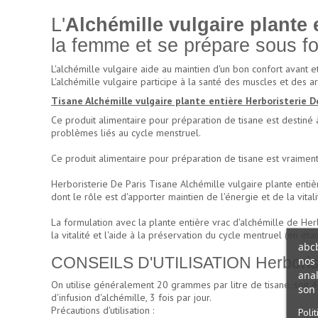
L'
Alchémille vulgaire plante 
la femme et se prépare sous fo
L'alchémille vulgaire aide au maintien d'un bon confort avant
L'alchémille vulgaire participe à la santé des muscles et des art
Tisane Alchémille vulgaire plante entière Herboristerie De
Ce produit alimentaire pour préparation de tisane est destiné 
problèmes liés au cycle menstruel.
Ce produit alimentaire pour préparation de tisane est vraiment 
Herboristerie De Paris Tisane Alchémille vulgaire plante entiè
dont le rôle est d'apporter maintien de l'énergie et de la vitali
La formulation avec la plante entière vrac d'alchémille de Her
la vitalité et l'aide à la préservation du cycle mentruel (en é
abcb
nos 
CONSEILS D'UTILISATION Herboristeri
anal
On utilise généralement 20 grammes par litre de tisane, soit 
son 
d'infusion d'alchémille, 3 fois par jour.
Précautions d'utilisation :
Poli