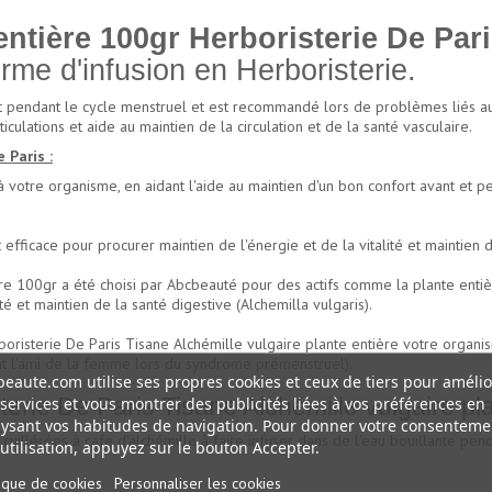
entière 100gr Herboristerie De Par
rme d'infusion en Herboristerie.
 et pendant le cycle menstruel et est recommandé lors de problèmes liés a
iculations et aide au maintien de la circulation et de la santé vasculaire.
 Paris :
à votre organisme, en aidant l'aide au maintien d'un bon confort avant et 
efficace pour procurer maintien de l'énergie et de la vitalité et maintien de
re 100gr a été choisi par Abcbeauté pour des actifs comme la plante entièr
té et maintien de la santé digestive (Alchemilla vulgaris).
boristerie De Paris Tisane Alchémille vulgaire plante entière votre organis
tant l'ami de la femme lors du syndrome prémenstruel).
eaute.com utilise ses propres cookies et ceux de tiers pour amélio
services et vous montrer des publicités liées à vos préférences en
e De Paris Tisane Alchémille vulgaire plan
ysant vos habitudes de navigation. Pour donner votre consenteme
4 cuillérées à cafe d'alchémille à faire infuser dans de l'eau bouillante 
utilisation, appuyez sur le bouton Accepter.
tique de cookies
Personnaliser les cookies