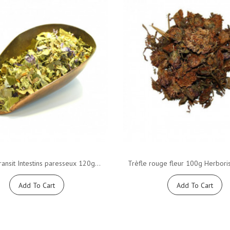
ansit Intestins paresseux 120g...
Trèfle rouge fleur 100g Herboris
Add To Cart
Add To Cart