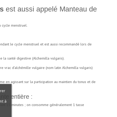
is
est aussi appelé Manteau de
u cycle menstruel.
pendant le cycle menstruel et est aussi recommandé lors de
 la santé digestive (Alchemilla vulgaris).
e vrac d'alchémille vulgaire (nom latin Alchemilla vulgaris)
me en agissant sur la participation au maintien du tonus et de
rer
te entière :
nt à
pendant 15 minutes ; on consomme généralement 1 tasse