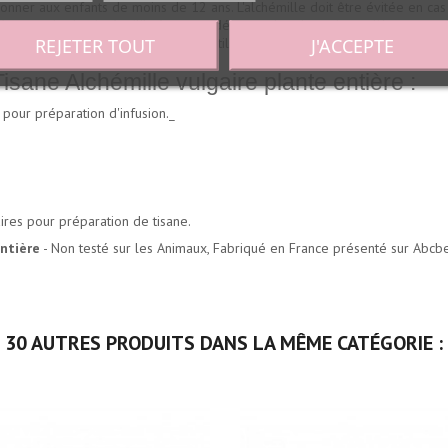
nner aux enfants de moins de 12 ans. L'alchémille doit être évitée en cas
t à un mode de vie équilibré, ne pas dépasser les doses journalières consei
REJETER TOUT
J'ACCEPTE
n professionnel de la santé avant utilisation.
 Alchémille vulgaire plante entière :
c pour préparation d'infusion._
aires pour préparation de tisane.
entière
- Non testé sur les Animaux, Fabriqué en France présenté sur Abcb
30 AUTRES PRODUITS DANS LA MÊME CATÉGORIE :