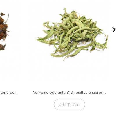
terie de...
Verveine odorante BIO feuilles entières...
Vig
Add To Cart