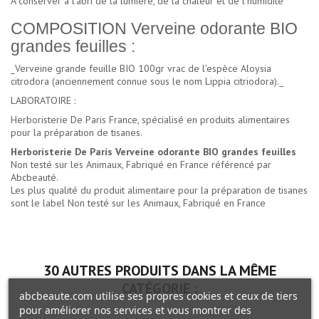
A conserver à l'abri de la lumière, de la chaleur et de l'humidité
COMPOSITION Verveine odorante BIO
grandes feuilles :
_Verveine grande feuille BIO 100gr vrac de l'espèce Aloysia
citrodora (anciennement connue sous le nom Lippia citriodora)._
LABORATOIRE :
Herboristerie De Paris France, spécialisé en produits alimentaires
pour la préparation de tisanes.
Herboristerie De Paris Verveine odorante BIO grandes feuilles
Non testé sur les Animaux, Fabriqué en France référencé par
Abcbeauté.
Les plus qualité du
produit alimentaire pour la préparation de tisanes
sont le label Non testé sur les Animaux, Fabriqué en France
30 AUTRES PRODUITS DANS LA MÊME
CATÉGORIE :
abcbeaute.com utilise ses propres cookies et ceux de tiers
pour améliorer nos services et vous montrer des