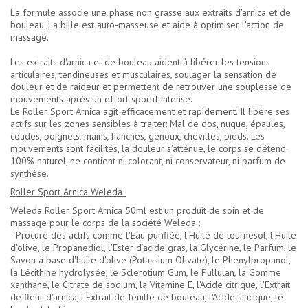
La formule associe une phase non grasse aux extraits d'arnica et de
bouleau. La bille est auto-masseuse et aide à optimiser l'action de
massage.
Les extraits d'arnica et de bouleau aident à libérer les tensions
articulaires, tendineuses et musculaires, soulager la sensation de
douleur et de raideur et permettent de retrouver une souplesse de
mouvements après un effort sportif intense.
Le Roller Sport Arnica agit efficacement et rapidement. Il libère ses
actifs sur les zones sensibles à traiter: Mal de dos, nuque, épaules,
coudes, poignets, mains, hanches, genoux, chevilles, pieds. Les
mouvements sont facilités, la douleur s'atténue, le corps se détend.
100% naturel, ne contient ni colorant, ni conservateur, ni parfum de
synthèse.
Roller Sport Arnica Weleda :
Weleda Roller Sport Arnica 50ml est un produit de soin et de
massage pour le corps de la société Weleda :
- Procure des actifs comme l'Eau purifiée, l'Huile de tournesol, l'Huile
d'olive, le Propanediol, l'Ester d’acide gras, la Glycérine, le Parfum, le
Savon à base d'huile d'olive (Potassium Olivate), le Phenylpropanol,
la Lécithine hydrolysée, le Sclerotium Gum, le Pullulan, la Gomme
xanthane, le Citrate de sodium, la Vitamine E, l'Acide citrique, l'Extrait
de fleur d'arnica, l'Extrait de feuille de bouleau, l'Acide silicique, le