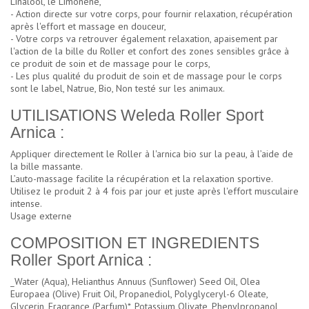
Linalool, le Limonene,
- Action directe sur votre corps, pour fournir relaxation, récupération
après l'effort et massage en douceur,
- Votre corps va retrouver également relaxation, apaisement par
l'action de la bille du Roller et confort des zones sensibles grâce à
ce produit de soin et de massage pour le corps,
- Les plus qualité du
produit de soin et de massage pour le corps
sont le label, Natrue, Bio, Non testé sur les animaux.
UTILISATIONS Weleda Roller Sport
Arnica :
Appliquer directement le Roller à l'arnica bio sur la peau, à l’aide de
la bille massante.
L’auto-massage facilite la récupération et la relaxation sportive.
Utilisez le produit 2 à 4 fois par jour et juste après l'effort musculaire
intense.
Usage externe
COMPOSITION ET INGREDIENTS
Roller Sport Arnica :
_Water (Aqua), Helianthus Annuus (Sunflower) Seed Oil, Olea
Europaea (Olive) Fruit Oil, Propanediol, Polyglyceryl-6 Oleate,
Glycerin, Fragrance (Parfum)*, Potassium Olivate, Phenylpropanol,