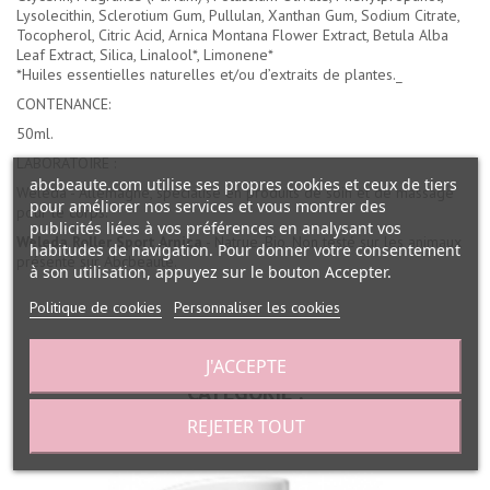
Lysolecithin, Sclerotium Gum, Pullulan, Xanthan Gum, Sodium Citrate,
Tocopherol, Citric Acid, Arnica Montana Flower Extract, Betula Alba
Leaf Extract, Silica, Linalool*, Limonene*
*Huiles essentielles naturelles et/ou d’extraits de plantes._
CONTENANCE:
50ml.
LABORATOIRE :
abcbeaute.com utilise ses propres cookies et ceux de tiers
Weleda - Allemagne, spécialisé en produits de soin et de massage
pour améliorer nos services et vous montrer des
pour le corps.
publicités liées à vos préférences en analysant vos
Weleda Roller Sport Arnica
- Natrue, Bio, Non testé sur les animaux
habitudes de navigation. Pour donner votre consentement
présenté sur Abcbeauté.
à son utilisation, appuyez sur le bouton Accepter.
Politique de cookies
Personnaliser les cookies
30 AUTRES PRODUITS DANS LA MÊME
J'ACCEPTE
CATÉGORIE :
REJETER TOUT