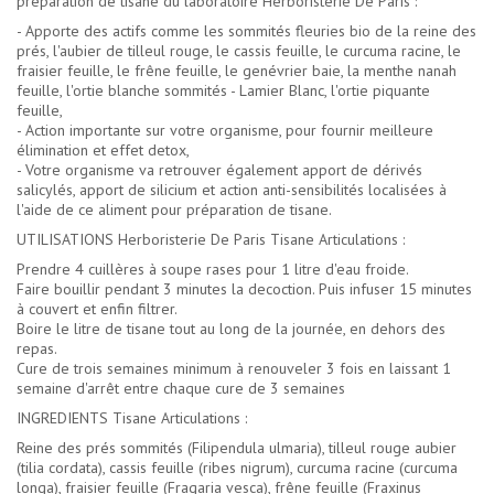
préparation de tisane du laboratoire Herboristerie De Paris :
- Apporte des actifs comme les sommités fleuries bio de la reine des
prés, l'aubier de tilleul rouge, le cassis feuille, le curcuma racine, le
fraisier feuille, le frêne feuille, le genévrier baie, la menthe nanah
feuille, l'ortie blanche sommités - Lamier Blanc, l'ortie piquante
feuille,
- Action importante sur votre organisme, pour fournir meilleure
élimination et effet detox,
- Votre organisme va retrouver également apport de dérivés
salicylés, apport de silicium et action anti-sensibilités localisées à
l'aide de ce aliment pour préparation de tisane.
UTILISATIONS Herboristerie De Paris Tisane Articulations :
Prendre 4 cuillères à soupe rases pour 1 litre d'eau froide.
Faire bouillir pendant 3 minutes la decoction. Puis infuser 15 minutes
à couvert et enfin filtrer.
Boire le litre de tisane tout au long de la journée, en dehors des
repas.
Cure de trois semaines minimum à renouveler 3 fois en laissant 1
semaine d'arrêt entre chaque cure de 3 semaines
INGREDIENTS Tisane Articulations :
Reine des prés sommités (Filipendula ulmaria), tilleul rouge aubier
(tilia cordata), cassis feuille (ribes nigrum), curcuma racine (curcuma
longa), fraisier feuille (Fragaria vesca), frêne feuille (Fraxinus