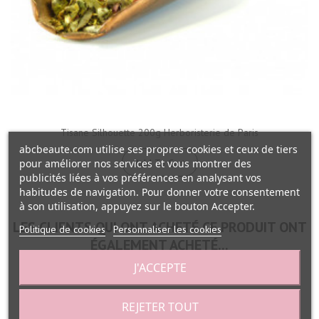
Tisane Silhouette 200g Herboristerie de Paris
abcbeaute.com utilise ses propres cookies et ceux de tiers
pour améliorer nos services et vous montrer des
Add To Cart
publicités liées à vos préférences en analysant vos
habitudes de navigation. Pour donner votre consentement
à son utilisation, appuyez sur le bouton Accepter.
LES CLIENTS QUI ONT ACHETÉ CE PRODUIT ONT
Politique de cookies
Personnaliser les cookies
ÉGALEMENT ACHETÉ...
J'ACCEPTE
REJETER TOUT