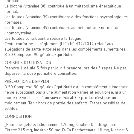
normale.
La biotine (vitamine B8) contribue à un métabolisme énergétique
normal.
Les folates (vitamine B9) contribuent à des fonctions psychologiques
normales.
Les folates (vitamine B9) contribuent au métabolisme normal de
l'homocystéine.
Les folates contribuent à réduire la fatigue.
Texte conforme au règlement (U.E.) N° 432/2012 relatif aux
allégations de santé autorisées dans les compléments alimentaires.
B 50 Complexe 90 gélules Equi-Nutri.
CONSEILS D'UTILISATION
Prendre 1 gélule 3 fois par jour à prendre lors des 3 repas. Ne pas
dépasser la dose journalière conseillée.
PRÉCAUTIONS D'EMPLOI
B 50 Complexe 90 gélules Equi-Nutri est un complément alimentaire
ne se substituant pas à une alimentation variée et équilibrée, ni à un
mode de vie sain, ni à un suivi médical. Ce produit n'est pas un
médicament. Tenir hors de portée des enfants. Traces possibles de:
sulfites.
COMPOSITION
_Pour une gélule: Lithothamne: 370 mg, Choline Dihidrogenate
Citrate: 215 mg, Inositol: 50 mg, D-Ca Panthotenate: 18 mg, Niacine: 8