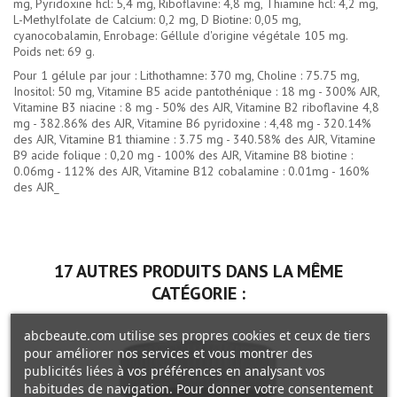
mg, Pyridoxine hcl: 5,4 mg, Riboflavine: 4,8 mg, Thiamine hcl: 4,2 mg,
L-Methylfolate de Calcium: 0,2 mg, D Biotine: 0,05 mg,
cyanocobalamin, Enrobage: Géllule d'origine végétale 105 mg.
Poids net: 69 g.
Pour 1 gélule par jour : Lithothamne: 370 mg, Choline : 75.75 mg,
Inositol: 50 mg, Vitamine B5 acide pantothénique : 18 mg - 300% AJR,
Vitamine B3 niacine : 8 mg - 50% des AJR, Vitamine B2 riboflavine 4,8
mg - 382.86% des AJR, Vitamine B6 pyridoxine : 4,48 mg - 320.14%
des AJR, Vitamine B1 thiamine : 3.75 mg - 340.58% des AJR, Vitamine
B9 acide folique : 0,20 mg - 100% des AJR, Vitamine B8 biotine :
0.06mg - 112% des AJR, Vitamine B12 cobalamine : 0.01mg - 160%
des AJR_
17 AUTRES PRODUITS DANS LA MÊME
CATÉGORIE :
abcbeaute.com utilise ses propres cookies et ceux de tiers
pour améliorer nos services et vous montrer des
publicités liées à vos préférences en analysant vos
habitudes de navigation. Pour donner votre consentement