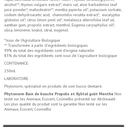
alcohol**, thymus vulgaris extract*, maris sal, aloe barbadensis leaf
juice powder*, maltodextrin**, mentha piperita oil*, potassium sorbate,
sodium dehydroacetic acid, chamomilla recutita extract*, eucalyptus
globulus oil*, citrus limon peel oil*, melaleuca alternifolia leaf oil,
xanthan gum, propolis extract, menthol, Eugenia caryophyllus oil*,
silica, limonene, linalol, citral, eugenol.
*Issus de l'Agriculture Biologique
** Transformée à partir d'ingrédients biologiques
99% du total des ingrédients sont d'origine naturelle
83% du total des ingrédients sont issus de l'agriculture biologique
CONTENANCE:
250ml.
LABORATOIRE :
Phytonorm, spécialisé en produits de soin bucco-dentaire.
Phytonorm Bain de bouche Propolis et Xylitol goût Menthe
Non
testé sur les Animaux, Ecocert, CosmeBio présenté sur Abcbeauté.
Les plus qualité du produit sont la garantie Non testé sur les
Animaux, Ecocert, CosmeBio