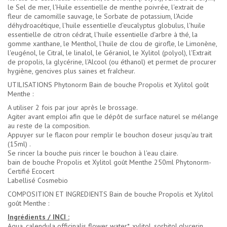
le Sel de mer, l'Huile essentielle de menthe poivrée, l'extrait de
fleur de camomille sauvage, le Sorbate de potassium, l'Acide
déhydroacétique, l'huile essentielle d'eucalyptus globulus, l'huile
essentielle de citron cédrat, l'huile essentielle d'arbre à thé, la
gomme xanthane, le Menthol, l'huile de clou de girofle, le Limonène,
l'eugénol, le Citral, le linalol, le Géraniol, le Xylitol (polyol), l'Extrait
de propolis, la glycérine, l'Alcool (ou éthanol) et permet de procurer
hygiène, gencives plus saines et fraîcheur.
UTILISATIONS Phytonorm Bain de bouche Propolis et Xylitol goût
Menthe :
A utiliser 2 fois par jour après le brossage.
Agiter avant emploi afin que le dépôt de surface naturel se mélange
au reste de la composition.
Appuyer sur le flacon pour remplir le bouchon doseur jusqu'au trait
(15ml) .
Se rincer la bouche puis rincer le bouchon à l'eau claire.
bain de bouche Propolis et Xylitol goût Menthe 250ml Phytonorm-
Certifié Ecocert
Labellisé Cosmebio
COMPOSITION ET INGREDIENTS Bain de bouche Propolis et Xylitol
goût Menthe :
Ingrédients / INCI :
Aqua, calendula officinalis flower water*, xylitol, sorbitol,glycerin,