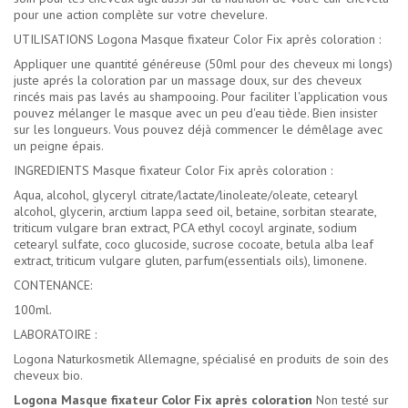
pour une action complète sur votre chevelure.
UTILISATIONS Logona Masque fixateur Color Fix après coloration :
Appliquer une quantité généreuse (50ml pour des cheveux mi longs)
juste aprés la coloration par un massage doux, sur des cheveux
rincés mais pas lavés au shampooing. Pour faciliter l'application vous
pouvez mélanger le masque avec un peu d'eau tiède. Bien insister
sur les longueurs. Vous pouvez déjà commencer le démêlage avec
un peigne épais.
INGREDIENTS Masque fixateur Color Fix après coloration :
Aqua, alcohol, glyceryl citrate/lactate/linoleate/oleate, cetearyl
alcohol, glycerin, arctium lappa seed oil, betaine, sorbitan stearate,
triticum vulgare bran extract, PCA ethyl cocoyl arginate, sodium
cetearyl sulfate, coco glucoside, sucrose cocoate, betula alba leaf
extract, triticum vulgare gluten, parfum(essentials oils), limonene.
CONTENANCE:
100ml.
LABORATOIRE :
Logona Naturkosmetik Allemagne, spécialisé en produits de soin des
cheveux bio.
Logona Masque fixateur Color Fix après coloration
Non testé sur