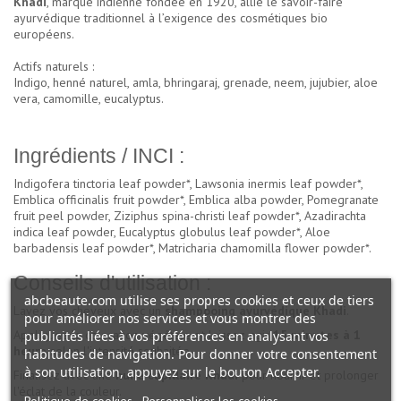
Khadi
, marque indienne fondée en 1920, allie le savoir-faire
ayurvédique traditionnel à l’exigence des cosmétiques bio
européens.
Actifs naturels :
Indigo, henné naturel, amla, bhringaraj, grenade, neem, jujubier, aloe
vera, camomille, eucalyptus.
Ingrédients / INCI :
Indigofera tinctoria leaf powder*, Lawsonia inermis leaf powder*,
Emblica officinalis fruit powder*, Emblica alba powder, Pomegranate
fruit peel powder, Ziziphus spina-christi leaf powder*, Azadirachta
indica leaf powder, Eucalyptus globulus leaf powder*, Aloe
barbadensis leaf powder*, Matricharia chamomilla flower powder*.
Conseils d'utilisation :
abcbeaute.com utilise ses propres cookies et ceux de tiers
Lavez vos cheveux avec un
shampooing ayurvédique Khadi
.
pour améliorer nos services et vous montrer des
Appliquez la coloration végétale et laissez agir
15 minutes à 1
publicités liées à vos préférences en analysant vos
heure
selon l'intensité souhaitée.
habitudes de navigation. Pour donner votre consentement
à son utilisation, appuyez sur le bouton Accepter.
Finalisez avec une
huile capillaire Khadi
pour nourrir et prolonger
l'éclat de la couleur.
Politique de cookies
Personnaliser les cookies