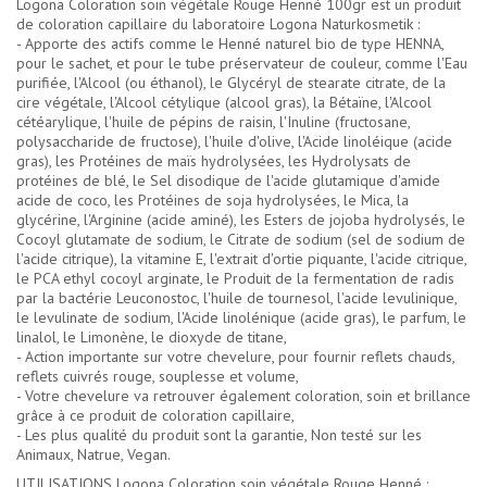
Logona Coloration soin végétale Rouge Henné 100gr est un produit
de coloration capillaire du laboratoire Logona Naturkosmetik :
- Apporte des actifs comme le Henné naturel bio de type HENNA,
pour le sachet, et pour le tube préservateur de couleur, comme l'Eau
purifiée, l'Alcool (ou éthanol), le Glycéryl de stearate citrate, de la
cire végétale, l'Alcool cétylique (alcool gras), la Bétaïne, l'Alcool
cétéarylique, l'huile de pépins de raisin, l'Inuline (fructosane,
polysaccharide de fructose), l'huile d'olive, l'Acide linoléique (acide
gras), les Protéines de maïs hydrolysées, les Hydrolysats de
protéines de blé, le Sel disodique de l'acide glutamique d'amide
acide de coco, les Protéines de soja hydrolysées, le Mica, la
glycérine, l'Arginine (acide aminé), les Esters de jojoba hydrolysés, le
Cocoyl glutamate de sodium, le Citrate de sodium (sel de sodium de
l'acide citrique), la vitamine E, l'extrait d'ortie piquante, l'acide citrique,
le PCA ethyl cocoyl arginate, le Produit de la fermentation de radis
par la bactérie Leuconostoc, l'huile de tournesol, l'acide levulinique,
le levulinate de sodium, l'Acide linolénique (acide gras), le parfum, le
linalol, le Limonène, le dioxyde de titane,
- Action importante sur votre chevelure, pour fournir reflets chauds,
reflets cuivrés rouge, souplesse et volume,
- Votre chevelure va retrouver également coloration, soin et brillance
grâce à ce produit de coloration capillaire,
- Les plus qualité du produit sont la garantie, Non testé sur les
Animaux, Natrue, Vegan.
UTILISATIONS Logona Coloration soin végétale Rouge Henné :