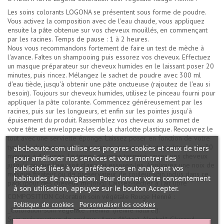
Les soins colorants LOGONA se présentent sous forme de poudre.
Vous activez la composition avec de l'eau chaude, vous appliquez
ensuite la pâte obtenue sur vos cheveux mouillés, en commençant
par les racines. Temps de pause : 1 à 2 heures.
Nous vous recommandons fortement de faire un test de mèche à
l'avance. Faîtes un shampooing puis essorez vos cheveux. Effectuez
un masque préparateur sur cheveux humides en le laissant poser 20
minutes, puis rincez. Mélangez le sachet de poudre avec 300 ml
d'eau tiède, jusqu'à obtenir une pâte onctueuse (rajoutez de l'eau si
besoin). Toujours sur cheveux humides, utilisez le pinceau fourni pour
appliquer la pâte colorante. Commencez généreusement par les
racines, puis sur les longueurs, et enfin sur les pointes jusqu'à
épuisement du produit. Rassemblez vos cheveux au sommet de
votre tête et enveloppez-les de la charlotte plastique. Recouvrez le
tout avec une serviette éponge. Laissez poser en fonction de votre
type de cheveux et de la nuance que vous souhaitez obtenir : de 30
abcbeaute.com utilise ses propres cookies et ceux de tiers
minutes à 4 heures. Le temps de pose terminé, rincez vos cheveux
pour améliorer nos services et vous montrer des
jusqu'à ce que l'eau soit claire, et essorez-les. Appliquez une noix de
publicités liées à vos préférences en analysant vos
masque fixateur ou de préservateur de couleur soin inclus dans ce
habitudes de navigation. Pour donner votre consentement
pack (pour des cheveux mi-long). Laissez-sécher à l'air libre
à son utilisation, appuyez sur le bouton Accepter.
COMPOSITION Coloration soin végétale Rouge Henné :
Politique de cookies
Personnaliser les cookies
_Coloration-soin végétale : Henna* (henné naturel).
Soin préservateur de couleur : Aqua (Water), Alcohol*, Glyceryl