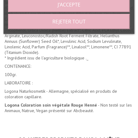
Stearate SE, Cetyl Alcohol, Betaine, Cetearyl Alcohol, Vitis Vinifera
J'ACCEPTE
(Grape) Seed Oil, Inulin, Olea Europaea (Olive) Fruit Oil*, Linoleic Acid,
Hydrolyzed Corn Protein, Hydrolyzed Wheat Protein, Disodium
Cocoyl Glutamate, Hydrolyzed Soy Protein, Mica, Glycerin, Arginine,
REJETER TOUT
Hydrolyzed Jojoba Esters, Sodium Cocoyl Glutamate, Sodium Citrate,
Tocopherol, Urtica Dioica (Nettle) Extract*, Citric Acid, PCA Ethyl Cocoyl
Arginate, Leuconostoc/Radish Root Ferment Filtrate, Helianthus
Annuus (Sunflower) Seed Oil*, Levulinic Acid, Sodium Levulinate,
Linolenic Acid, Parfum (Fragrance)**, Linalool**, Limonene**, CI 77891
(Titanium Dioxide).
* Ingrédient issu de l'agriculture biologique ._
CONTENANCE:
100gr.
LABORATOIRE :
Logona Naturkosmetik - Allemagne, spécialisé en produits de
coloration capillaire.
Logona Coloration soin végétale Rouge Henné
- Non testé sur les
Animaux, Natrue, Vegan présenté sur Abcbeauté.