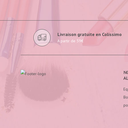
Livraison gratuite en Colissimo
A partir de 59€
N
A
Eq
Bo
po