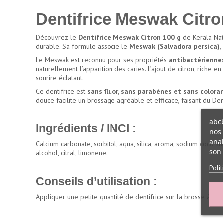
Dentifrice Meswak Citro
Découvrez le
Dentifrice Meswak Citron 100 g
de Kerala Natu
durable. Sa formule associe le
Meswak (Salvadora persica)
,
Le Meswak est reconnu pour ses propriétés
antibactériennes
naturellement l’apparition des caries. L’ajout de citron, riche
sourire éclatant.
Ce dentifrice est
sans fluor, sans parabènes et sans colorant
douce facilite un brossage agréable et efficace, faisant du De
abcb
Ingrédients / INCI :
nos 
anal
Calcium carbonate, sorbitol, aqua, silica, aroma, sodium coco s
son 
alcohol, citral, limonene.
Poli
Conseils d’utilisation :
Appliquer une petite quantité de dentifrice sur la brosse à de