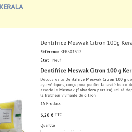
 KERALA
Dentifrice Meswak Citron 100g Ker
Référence
KER803512
État :
Neuf
Dentifrice Meswak Citron 100 g Ker
Découvrez le
Dentifrice Meswak Citron 100 g
de 
ayurvédiques, conçu pour purifier la cavité bucco-de
associe le
Meswak (Salvadora persica)
, utilisé d
la fraîcheur vivifiante du
citron
.
15
Produits
TTC
6,20 €
Quantité