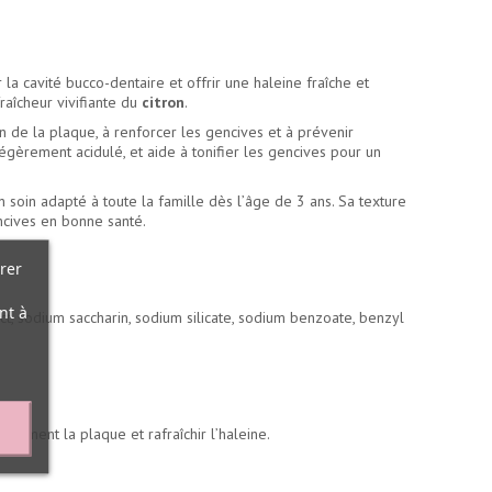
 la cavité bucco-dentaire et offrir une haleine fraîche et
fraîcheur vivifiante du
citron
.
ion de la plaque, à renforcer les gencives et à prévenir
légèrement acidulé, et aide à tonifier les gencives pour un
un soin adapté à toute la famille dès l’âge de 3 ans. Sa texture
ncives en bonne santé.
rer
nt à
act, sodium saccharin, sodium silicate, sodium benzoate, benzyl
acement la plaque et rafraîchir l’haleine.