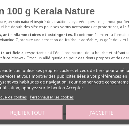
n 100 g Kerala Nature
re, un soin naturel inspiré des traditions ayurvédiques, conçu pour purifier
 utilisé depuis des siècles pour ses vertus nettoyantes et protectrices, à la 
, anti-inflammatoires et astringentes
. Il contribue à limiter la format
 en vitamine C, procure une sensation de fraîcheur agréable, un goût doux et 
s artificiels
, respectant ainsi l’équilibre naturel de la bouche et offrant 
ntifrice Meswak Citron un allié quotidien pour des dents propres et des ge
eaute.com utilise ses propres cookies et ceux de tiers pour amélio
services et vous montrer des publicités liées à vos préférences en
ysant vos habitudes de navigation. Pour donner votre consenteme
ulfate, coco glucoside, carragheenan, cellulose gum, salvadora persica extr
utilisation, appuyez sur le bouton Accepter.
tique de cookies
Personnaliser les cookies
REJETER TOUT
J'ACCEPTE
nts. Brosser
2 à 3 fois par jour pendant 2 à 3 minutes
pour éliminer effic