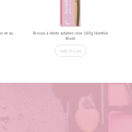
o et au...
Brosse à dents adultes rose 160g Humble
Du
Brush
Add To Cart