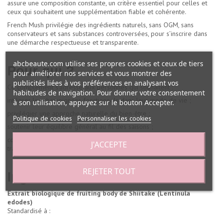
assure une composition constante, un critère essentiel pour celles et
ceux qui souhaitent une supplémentation fiable et cohérente.
French Mush privilégie des ingrédients naturels, sans OGM, sans
conservateurs et sans substances controversées, pour s’inscrire dans
une démarche respectueuse et transparente.
abcbeaute.com utilise ses propres cookies et ceux de tiers
Pour qui ?
pour améliorer nos services et vous montrer des
publicités liées à vos préférences en analysant vos
Ce complément s’adresse aux personnes qui souhaitent :
habitudes de navigation. Pour donner votre consentement
intégrer les champignons fonctionnels dans leur mode de vie ;
à son utilisation, appuyez sur le bouton Accepter.
privilégier une approche naturelle du bien-être ;
Politique de cookies
Personnaliser les cookies
soutenir leur équilibre général au fil des saisons ;
compléter une alimentation variée avec un ingrédient simple et
J'ACCEPTE
traditionnel.
REJETER TOUT
Ingrédients / INCI :
Extrait biologique de fruiting body de Shiitake (Lentinula
edodes)
Standardisé à :