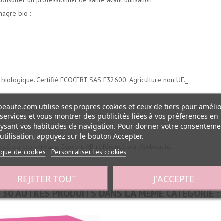
onsulter un professionnel de santé avant utilisation
agre bio :
re biologique. Certifié ECOCERT SAS F32600. Agriculture non UE._
eaute.com utilise ses propres cookies et ceux de tiers pour amélio
services et vous montrer des publicités liées à vos préférences en
ysant vos habitudes de navigation. Pour donner votre consenteme
utilisation, appuyez sur le bouton Accepter.
esté sur les animaux, Ecocert, AB référencé par Abcbeauté.
tique de cookies
Personnaliser les cookies
REJETER TOUT
J'ACCEPTE
30 AUTRES PRODUITS DANS LA MÊME CATÉGORIE :