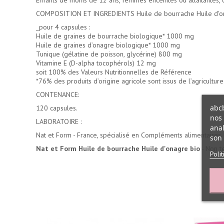
Enfants de moins de 12 ans, femmes enceintes ou allaitantes, c
COMPOSITION ET INGREDIENTS Huile de bourrache Huile d'on
_pour 4 capsules :
Huile de graines de bourrache biologique* 1000 mg
Huile de graines d’onagre biologique* 1000 mg
Tunique (gélatine de poisson, glycérine) 800 mg
Vitamine E (D-alpha tocophérols) 12 mg
soit 100% des Valeurs Nutritionnelles de Référence
*76% des produits d’origine agricole sont issus de l’agricultu
CONTENANCE:
abcb
120 capsules.
nos 
LABORATOIRE :
anal
Nat et Form - France, spécialisé en Compléments alimentaires.
son 
Nat et Form Huile de bourrache Huile d'onagre bio
- Non t
Poli