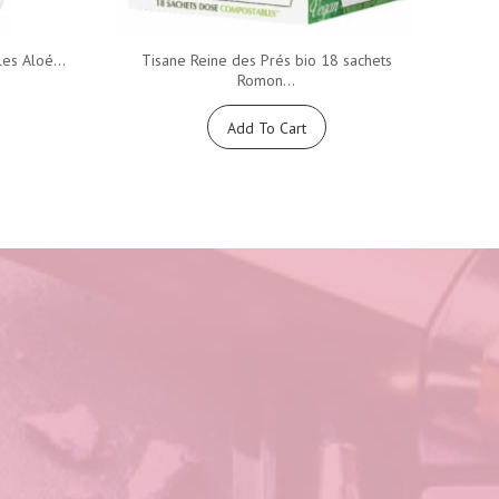
es Aloé...
Tisane Reine des Prés bio 18 sachets
V
Romon...
Add To Cart