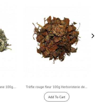
ane 100g...
Trèfle rouge fleur 100g Herboristerie de...
Ach
Add To Cart