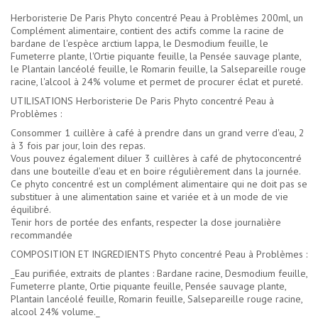
Herboristerie De Paris Phyto concentré Peau à Problèmes 200ml, un
Complément alimentaire, contient des actifs comme la racine de
bardane de l'espèce arctium lappa, le Desmodium feuille, le
Fumeterre plante, l'Ortie piquante feuille, la Pensée sauvage plante,
le Plantain lancéolé feuille, le Romarin feuille, la Salsepareille rouge
racine, l'alcool à 24% volume et permet de procurer éclat et pureté.
UTILISATIONS Herboristerie De Paris Phyto concentré Peau à
Problèmes :
Consommer 1 cuillère à café à prendre dans un grand verre d'eau, 2
à 3 fois par jour, loin des repas.
Vous pouvez également diluer 3 cuillères à café de phytoconcentré
dans une bouteille d'eau et en boire régulièrement dans la journée.
Ce phyto concentré est un complément alimentaire qui ne doit pas se
substituer à une alimentation saine et variée et à un mode de vie
équilibré.
Tenir hors de portée des enfants, respecter la dose journalière
recommandée
COMPOSITION ET INGREDIENTS Phyto concentré Peau à Problèmes :
_Eau purifiée, extraits de plantes : Bardane racine, Desmodium feuille,
Fumeterre plante, Ortie piquante feuille, Pensée sauvage plante,
Plantain lancéolé feuille, Romarin feuille, Salsepareille rouge racine,
alcool 24% volume._