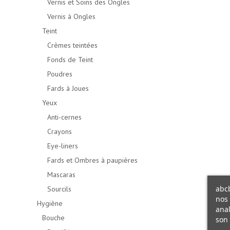
Vernis et Soins des Ongles
Vernis à Ongles
Teint
Crèmes teintées
Fonds de Teint
Poudres
Fards à Joues
Yeux
Anti-cernes
Crayons
Eye-liners
Fards et Ombres à paupières
Mascaras
abcb
Sourcils
nos 
Hygiène
anal
Bouche
son 