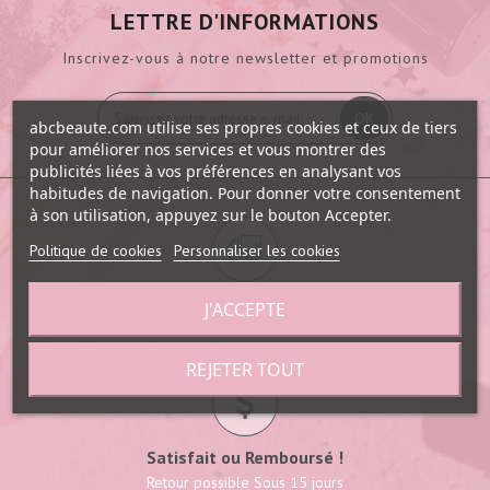
LETTRE D'INFORMATIONS
Inscrivez-vous à notre newsletter et promotions
OK
abcbeaute.com utilise ses propres cookies et ceux de tiers
pour améliorer nos services et vous montrer des
publicités liées à vos préférences en analysant vos
habitudes de navigation. Pour donner votre consentement
à son utilisation, appuyez sur le bouton Accepter.
Politique de cookies
Personnaliser les cookies
Livraison gratuite en Colissimo
J'ACCEPTE
A partir de 59€
REJETER TOUT
Satisfait ou Remboursé !
Retour possible Sous 15 jours