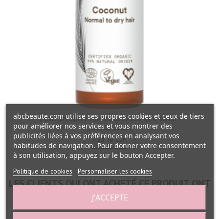
abcbeaute.com utilise ses propres cookies et ceux de tiers
Démêlant Spray Noix de Coco 250 ml Urtekram
pour améliorer nos services et vous montrer des
publicités liées à vos préférences en analysant vos
Add To Cart
habitudes de navigation. Pour donner votre consentement
à son utilisation, appuyez sur le bouton Accepter.
Politique de cookies
Personnaliser les cookies
LES CLIENTS QUI ONT ACHETÉ CE PRODUIT ONT
ÉGALEMENT ACHETÉ...
J'ACCEPTE