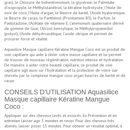
gras), le Chlorure de behentrimonium, la glycérine, le Palmitate
d'isopropyle, le Méthylsilanétriol, la kératine hydrolysée, l'Huile de
noix de coco, l'Huile d'argan, le Beurre de karité, l'Acide hyaluronique,
le Beurre de cacao, le Panthénol (Provitamine B5), le Parfum, le
Pantolactone, l'Acétate de vitamine E, l'ammonium quaternaire dérivé
de gomme de Guar, l'Alcool benzylique, le Méthylpropanediol
(polyol), l'Acide déhydroacétique, l'acide citrique et permet de
procurer force et vitalité.
Aquasilice Masque capillaire Kératine Mangue Coco est un produit de
soin capillaire qui aide à cibler votre masse capillaire et lui permet
de trouver de nouveau régénération, nutrition intense et hydratation.
De manière à aider votre beauté capillaire, ce produit de soin
capillaire agit aussi sur l'hydratation et la protection de votre cuir
chevelu par le complexe mangue coco argan beurres de karité et de
cacao.
CONSEILS D'UTILISATION Aquasilice
Masque capillaire Kératine Mangue
Coco :
Appliquer sur des cheveux lavés et essorés. En Prévention et en
entretien laisser agir 3 minutes et rincer. Pour des cheveux très
abimés, laisser poser 15 minutes. Pour obtenir un résultat optimal, il