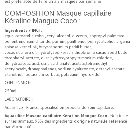
est préférable de faire un à 2 masques par semaine
COMPOSITION Masque capillaire
Kératine Mangue Coco :
Ingrédients / INCI :
aqua, cetearyl alcohol, cetyl alcohol, glycerin, isopropyl palmitate,
behentrimonium chloride, parfum, panthenol, benzyl alcohol, argania
spinosa kernel oil, butyrospermum parkii butter,
cocos nucifera oil, hydrolysed keratin, theobroma cacao seed butter,
tocopheryl acetate, guar hydroxypropyltrimonium chloride,
dehydroacetic acid, citric acid, linalyl acetate,tetramethyl
acetyloctahydronaphtalenes, sodium hyaluronate, geranyl acetate,
silanetriol, potassium sorbate, potassium hydroxide.
CONTENANCE:
250ml.
LABORATOIRE :
Aquasilice - France, spécialisé en produits de soin capillaire.
Aquasilice Masque capillaire Kératine Mangue Coco
- Non testé
sur les animaux, 95% des ingrédients d'origine naturelle référencé
par Abcbeauté.