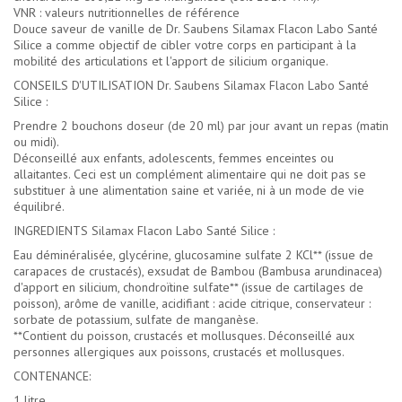
VNR : valeurs nutritionnelles de référence
Douce saveur de vanille de Dr. Saubens Silamax Flacon Labo Santé
Silice a comme objectif de cibler votre corps en participant à la
mobilité des articulations et l'apport de silicium organique.
CONSEILS D'UTILISATION Dr. Saubens Silamax Flacon Labo Santé
Silice :
Prendre 2 bouchons doseur (de 20 ml) par jour avant un repas (matin
ou midi).
Déconseillé aux enfants, adolescents, femmes enceintes ou
allaitantes. Ceci est un complément alimentaire qui ne doit pas se
substituer à une alimentation saine et variée, ni à un mode de vie
équilibré.
INGREDIENTS Silamax Flacon Labo Santé Silice :
Eau déminéralisée, glycérine, glucosamine sulfate 2 KCl** (issue de
carapaces de crustacés), exsudat de Bambou (Bambusa arundinacea)
d'apport en silicium, chondroïtine sulfate** (issue de cartilages de
poisson), arôme de vanille, acidifiant : acide citrique, conservateur :
sorbate de potassium, sulfate de manganèse.
**Contient du poisson, crustacés et mollusques. Déconseillé aux
personnes allergiques aux poissons, crustacés et mollusques.
CONTENANCE:
1 litre.