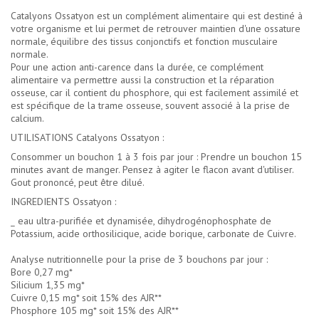
Catalyons Ossatyon est un complément alimentaire qui est destiné à
votre organisme et lui permet de retrouver maintien d'une ossature
normale, équilibre des tissus conjonctifs et fonction musculaire
normale.
Pour une action anti-carence dans la durée, ce complément
alimentaire va permettre aussi la construction et la réparation
osseuse, car il contient du phosphore, qui est facilement assimilé et
est spécifique de la trame osseuse, souvent associé à la prise de
calcium.
UTILISATIONS Catalyons Ossatyon :
Consommer un bouchon 1 à 3 fois par jour : Prendre un bouchon 15
minutes avant de manger. Pensez à agiter le flacon avant d'utiliser.
Gout prononcé, peut être dilué.
INGREDIENTS Ossatyon :
_ eau ultra-purifiée et dynamisée, dihydrogénophosphate de
Potassium, acide orthosilicique, acide borique, carbonate de Cuivre.
Analyse nutritionnelle pour la prise de 3 bouchons par jour :
Bore 0,27 mg*
Silicium 1,35 mg*
Cuivre 0,15 mg* soit 15% des AJR**
Phosphore 105 mg* soit 15% des AJR**