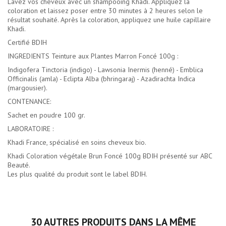
Lavez vos cheveux avec un shampooing Khadi. Appliquez la
coloration et laissez poser entre 30 minutes à 2 heures selon le
résultat souhaité. Après la coloration, appliquez une huile capillaire
Khadi.
Certifié BDIH
INGREDIENTS Teinture aux Plantes Marron Foncé 100g :
Indigofera Tinctoria (indigo) - Lawsonia Inermis (henné) - Emblica
Officinalis (amla) - Eclipta Alba (bhringaraj) - Azadirachta Indica
(margousier).
CONTENANCE:
Sachet en poudre 100 gr.
LABORATOIRE :
Khadi France, spécialisé en soins cheveux bio.
Khadi Coloration végétale Brun Foncé 100g BDIH présenté sur ABC
Beauté.
Les plus qualité du produit sont le label BDIH.
30 AUTRES PRODUITS DANS LA MÊME