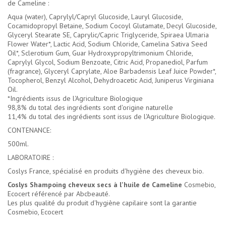
de Cameline :
Aqua (water), Caprylyl/Capryl Glucoside, Lauryl Glucoside,
Cocamidopropyl Betaine, Sodium Cocoyl Glutamate, Decyl Glucoside,
Glyceryl Stearate SE, Caprylic/Capric Triglyceride, Spiraea Ulmaria
Flower Water*, Lactic Acid, Sodium Chloride, Camelina Sativa Seed
Oil*, Sclerotium Gum, Guar Hydroxypropyltrimonium Chloride,
Caprylyl Glycol, Sodium Benzoate, Citric Acid, Propanediol, Parfum
(fragrance), Glyceryl Caprylate, Aloe Barbadensis Leaf Juice Powder*,
Tocopherol, Benzyl Alcohol, Dehydroacetic Acid, Juniperus Virginiana
Oil.
*Ingrédients issus de l'Agriculture Biologique
98,8% du total des ingrédients sont d'origine naturelle
11,4% du total des ingrédients sont issus de l'Agriculture Biologique.
CONTENANCE:
500ml.
LABORATOIRE :
Coslys France, spécialisé en produits d'hygiène des cheveux bio.
Coslys Shampoing cheveux secs à l'huile de Cameline
Cosmebio,
Ecocert référencé par Abcbeauté.
Les plus qualité du
produit d'hygiène capilaire
sont la garantie
Cosmebio, Ecocert