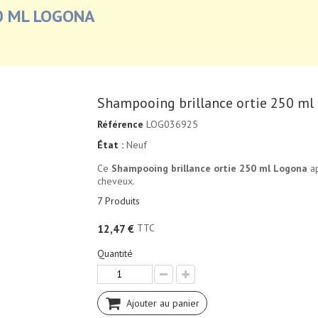
0 ML LOGONA
Shampooing brillance ortie 250 ml
Référence
LOG036925
État :
Neuf
Ce
Shampooing brillance ortie 250 ml Logona
ap
cheveux.
7
Produits
TTC
12,47 €
Quantité
Ajouter au panier