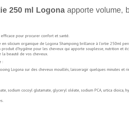
tie 250 ml Logona
apporte volume, br
efficace pour procurer confort et santé.
che en silicium organique de Logona Shampoing brillance à l'ortie 250ml pe
un produit d'hygiène pour les cheveux qui apporte souplesse, nutrition et éc
ur la beauté de vos cheveux.
 :
ooing Logona sur des cheveux mouillés, laisseragir quelques minutes et ri
ate, sodium cocoyl glutamate, glyceryl oléate, sodium PCA, urtica dioica, hy
es.