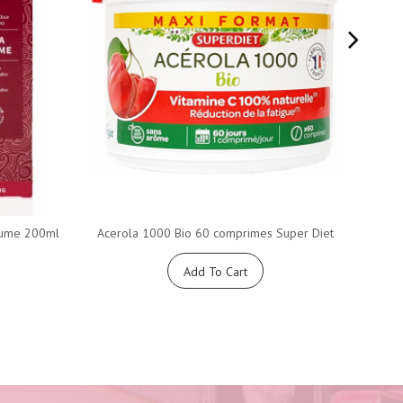
lume 200ml
Acerola 1000 Bio 60 comprimes Super Diet
Gel d
Add To Cart