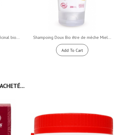
inal bio...
Shampoing Doux Bio être de mèche Miel...
Mon
Add To Cart
ACHETÉ...