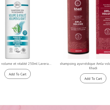
volume et vitalité 250ml Lavera...
shampoing ayurvédique Amla vo
Khadi
Add To Cart
Add To Cart