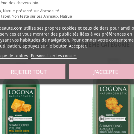
iène des cheveux bio.
x, Natrue présenté sur Abcbeauté.
 label Non testé sur les Animaux, Natrue
eaute.com utilise ses propres cookies et ceux de tiers pour amélio
services et vous montrer des publicités liées à vos préférences en
ysant vos habitudes de navigation. Pour donner votre consenteme
30 AUTRES PRODUITS DANS LA MÊME CATÉGORIE :
utilisation, appuyez sur le bouton Accepter.
tique de cookies
Personnaliser les cookies
REJETER TOUT
J'ACCEPTE