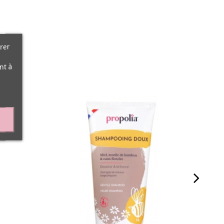
rer
nt à