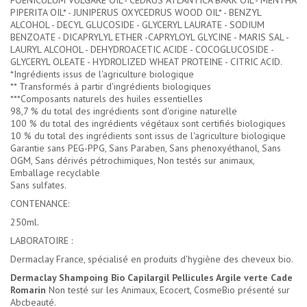
FOENICULUM VULGARE OIL*- CEDRUS ATLANTICA BARK OIL*- MENTHA
PIPERITA OIL* - JUNIPERUS OXYCEDRUS WOOD OIL* - BENZYL
ALCOHOL - DECYL GLUCOSIDE - GLYCERYL LAURATE - SODIUM
BENZOATE - DICAPRYLYL ETHER -CAPRYLOYL GLYCINE - MARIS SAL -
LAURYL ALCOHOL - DEHYDROACETIC ACIDE - COCOGLUCOSIDE -
GLYCERYL OLEATE - HYDROLIZED WHEAT PROTEINE - CITRIC ACID.
*Ingrédients issus de l'agriculture biologique
** Transformés à partir d'ingrédients biologiques
***Composants naturels des huiles essentielles
98,7 % du total des ingrédients sont d'origine naturelle
100 % du total des ingrédients végétaux sont certifiés biologiques
10 % du total des ingrédients sont issus de l'agriculture biologique
Garantie sans PEG-PPG, Sans Paraben, Sans phenoxyéthanol, Sans
OGM, Sans dérivés pétrochimiques, Non testés sur animaux,
Emballage recyclable
Sans sulfates.
CONTENANCE:
250ml.
LABORATOIRE :
Dermaclay France, spécialisé en produits d'hygiène des cheveux bio.
Dermaclay Shampoing Bio Capilargil Pellicules Argile verte Cade
Romarin
Non testé sur les Animaux, Ecocert, CosmeBio présenté sur
Abcbeauté.