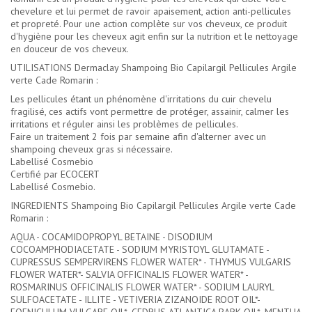
chevelure et lui permet de ravoir apaisement, action anti-pellicules
et propreté. Pour une action complète sur vos cheveux, ce produit
d'hygiène pour les cheveux agit enfin sur la nutrition et le nettoyage
en douceur de vos cheveux.
UTILISATIONS Dermaclay Shampoing Bio Capilargil Pellicules Argile
verte Cade Romarin :
Les pellicules étant un phénomène d'irritations du cuir chevelu
fragilisé, ces actifs vont permettre de protéger, assainir, calmer les
irritations et réguler ainsi les problèmes de pellicules.
Faire un traitement 2 fois par semaine afin d'alterner avec un
shampoing cheveux gras si nécessaire.
Labellisé Cosmebio
Certifié par ECOCERT
Labellisé Cosmebio.
INGREDIENTS Shampoing Bio Capilargil Pellicules Argile verte Cade
Romarin :
AQUA - COCAMIDOPROPYL BETAINE - DISODIUM
COCOAMPHODIACETATE - SODIUM MYRISTOYL GLUTAMATE -
CUPRESSUS SEMPERVIRENS FLOWER WATER* - THYMUS VULGARIS
FLOWER WATER*- SALVIA OFFICINALIS FLOWER WATER* -
ROSMARINUS OFFICINALIS FLOWER WATER* - SODIUM LAURYL
SULFOACETATE - ILLITE - VETIVERIA ZIZANOIDE ROOT OIL*-