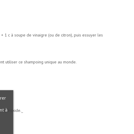
+ 1 c à soupe de vinaigre (ou de citron), puis essuyer les
ent utiliser ce shampoing unique au monde.
rer
nt à
um hydroxide._