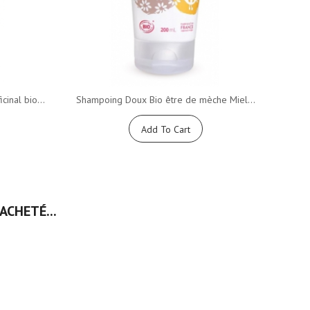
inal bio...
Shampoing Doux Bio être de mèche Miel...
Mon
Add To Cart
ACHETÉ...