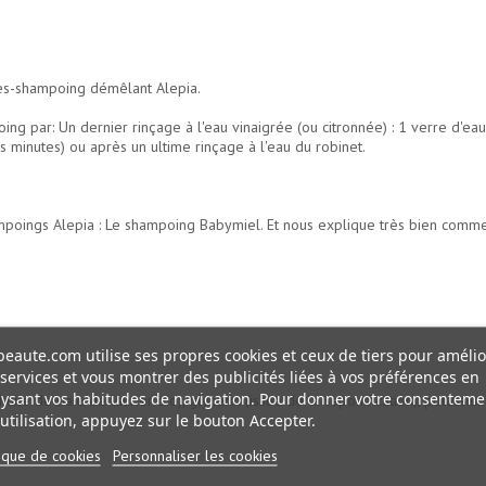
rès-shampoing démêlant Alepia.
 par: Un dernier rinçage à l'eau vinaigrée (ou citronnée) : 1 verre d'eau 
 minutes) ou après un ultime rinçage à l'eau du robinet.
mpoings Alepia : Le shampoing Babymiel. Et nous explique très bien comm
eaute.com utilise ses propres cookies et ceux de tiers pour amélio
services et vous montrer des publicités liées à vos préférences en
ysant vos habitudes de navigation. Pour donner votre consenteme
huile de baie de laurier bio), glycerin (issue de la saponification), potassi
utilisation, appuyez sur le bouton Accepter.
tique de cookies
Personnaliser les cookies