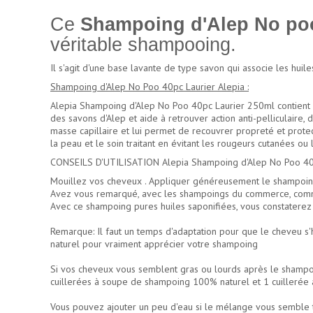
Ce
Shampoing d'Alep No poo
véritable shampooing.
Il s'agit d'une base lavante de type savon qui associe les huile
Shampoing d'Alep No Poo 40pc Laurier Alepia :
Alepia Shampoing d'Alep No Poo 40pc Laurier 250ml contient des
des savons d'Alep et aide à retrouver action anti-pelliculaire
masse capillaire et lui permet de recouvrer propreté et protect
la peau et le soin traitant en évitant les rougeurs cutanées ou
CONSEILS D'UTILISATION Alepia Shampoing d'Alep No Poo 40p
Mouillez vos cheveux . Appliquer généreusement le shampoing. M
Avez vous remarqué, avec les shampoings du commerce, comme
Avec ce shampoing pures huiles saponifiées, vous constaterez
Remarque: Il faut un temps d'adaptation pour que le cheveu s'
naturel pour vraiment apprécier votre shampoing
Si vos cheveux vous semblent gras ou lourds après le shampoin
cuillerées à soupe de shampoing 100% naturel et 1 cuillerée 
Vous pouvez ajouter un peu d'eau si le mélange vous semble tr