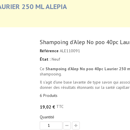
AURIER 250 ML ALEPIA
Shampoing d'Alep No poo 40pc Laur
Référence
ALE110091
État :
Neuf
Ce
Shampoing d'Alep No poo 40pc Laurier 250 m
shampooing.
Il s'agit d'une base lavante de type savon qui associ
donner des résultats étonnants sur la santé capillair
6
Produits
TTC
19,02 €
Quantité