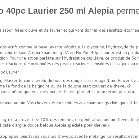
 40pc Laurier 250 ml Alepia
permet
s saponifiées d'olive et de laurier et qui vont donner des résultats étonnants
 actifs comme la base lavante végétale, la glycérine, l'hydroxyde de potas
, douceur et soin. Alepia Shampoing d'Alep No Poo 40pc Laurier est un produ
ion. Pour une action parfaite sur l'hydratation capillaire, ce produit de So
 les réactions désordonnées des peaux réactives, sensibles et fragiles au n
c Laurier :
asser le cuir chevelu du bout des doigts. Laisser agir 1 mn. Rincer. Ce s
 le fond de la baignoire ou de la douche était couvert de cheveux?
 vous même que vos cheveux ne chutent plus, et ils pousseront plus dru.
habitue au bio. Vos cheveux étant habitués aux shampoings chimiques, il fa
g, (cela arrive chez 10% des femmes, en général qui ont un cheveu fin et g
à café d'argile douce béloun Alepia spéciale pour cheveux
op épais, puis lavez vous les cheveux avec le mélange. Le résultat est me