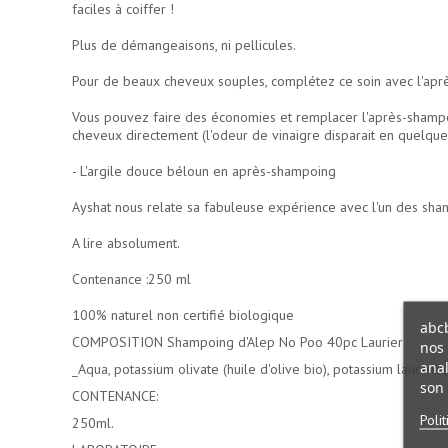
faciles à coiffer !
Plus de démangeaisons, ni pellicules.
Pour de beaux cheveux souples, complétez ce soin avec l'ap
Vous pouvez faire des économies et remplacer l'après-shampoing
cheveux directement (l'odeur de vinaigre disparait en quelques
- L'argile douce béloun en après-shampoing
Ayshat nous relate sa fabuleuse expérience avec l'un des sha
A lire absolument.
Contenance :250 ml
100% naturel non certifié biologique
abcb
COMPOSITION Shampoing d'Alep No Poo 40pc Laurier :
nos 
anal
_Aqua, potassium olivate (huile d'olive bio), potassium laurate (
son 
CONTENANCE:
Poli
250ml.