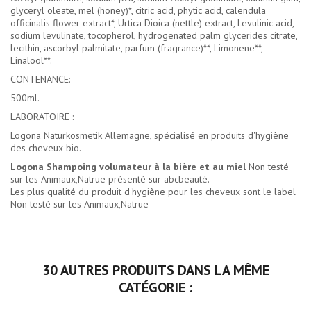
glyceryl oleate, mel (honey)*, citric acid, phytic acid, calendula
officinalis flower extract*, Urtica Dioica (nettle) extract, Levulinic acid,
sodium levulinate, tocopherol, hydrogenated palm glycerides citrate,
lecithin, ascorbyl palmitate, parfum (fragrance)**, Limonene**,
Linalool**.
CONTENANCE:
500ml.
LABORATOIRE :
Logona Naturkosmetik Allemagne, spécialisé en produits d'hygiène
des cheveux bio.
Logona Shampoing volumateur à la bière et au miel
Non testé
sur les Animaux,Natrue présenté sur abcbeauté.
Les plus qualité du
produit d'hygiène pour les cheveux
sont le label
Non testé sur les Animaux,Natrue
30 AUTRES PRODUITS DANS LA MÊME
CATÉGORIE :