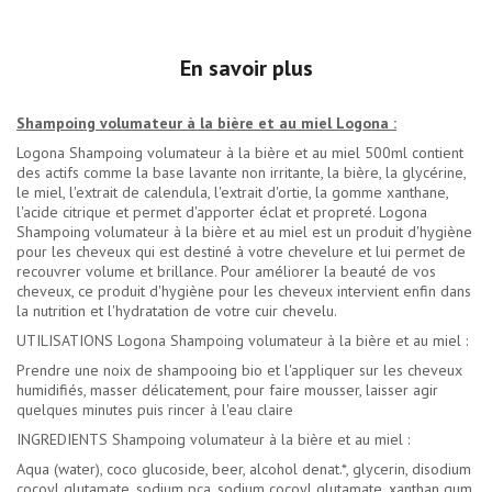
En savoir plus
Shampoing volumateur à la bière et au miel Logona :
Logona Shampoing volumateur à la bière et au miel 500ml contient
des actifs comme la base lavante non irritante, la bière, la glycérine,
le miel, l'extrait de calendula, l'extrait d'ortie, la gomme xanthane,
l'acide citrique et permet d'apporter éclat et propreté. Logona
Shampoing volumateur à la bière et au miel est un produit d'hygiène
pour les cheveux qui est destiné à votre chevelure et lui permet de
recouvrer volume et brillance. Pour améliorer la beauté de vos
cheveux, ce produit d'hygiène pour les cheveux intervient enfin dans
la nutrition et l'hydratation de votre cuir chevelu.
UTILISATIONS Logona Shampoing volumateur à la bière et au miel :
Prendre une noix de shampooing bio et l'appliquer sur les cheveux
humidifiés, masser délicatement, pour faire mousser, laisser agir
quelques minutes puis rincer à l'eau claire
INGREDIENTS Shampoing volumateur à la bière et au miel :
Aqua (water), coco glucoside, beer, alcohol denat.*, glycerin, disodium
cocoyl glutamate, sodium pca, sodium cocoyl glutamate, xanthan gum,