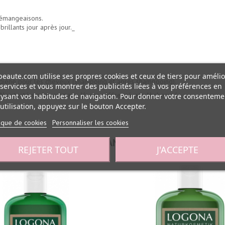
démangeaisons.
rillants jour après jour._
eaute.com utilise ses propres cookies et ceux de tiers pour amélio
hygiène pour les cheveux (shampoing et après shampooing).
services et vous montrer des publicités liées à vos préférences en
 Non testé sur les animaux, Vegan référencé par Abcbeauté.
ysant vos habitudes de navigation. Pour donner votre consenteme
utilisation, appuyez sur le bouton Accepter.
tique de cookies
Personnaliser les cookies
30 AUTRES PRODUITS DANS LA MÊME CATÉGORIE :
REJETER TOUT
J'ACCEPTE