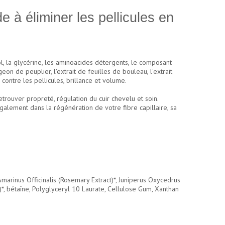
e à éliminer les pellicules en
l, la glycérine, les aminoacides détergents, le composant
geon de peuplier, l'extrait de feuilles de bouleau, l'extrait
n contre les pellicules, brillance et volume.
trouver propreté, régulation du cuir chevelu et soin.
galement dans la régénération de votre fibre capillaire, sa
arinus Officinalis (Rosemary Extract)*, Juniperus Oxycedrus
ct)*, bétaïne, Polyglyceryl 10 Laurate, Cellulose Gum, Xanthan