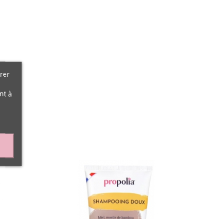
rer
nt à