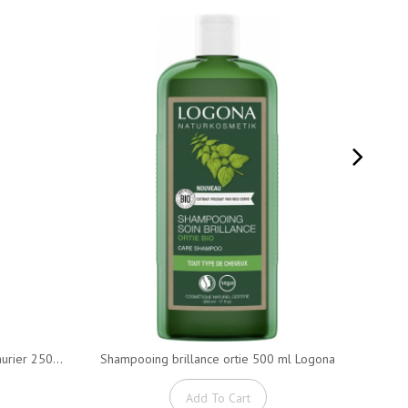
rier 250...
Shampooing brillance ortie 500 ml Logona
Urucu
Add To Cart