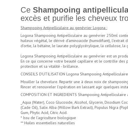
Ce
Shampooing antipellicula
excès et purifie les cheveux tr
Shampooing Antipelliculaire au genévrier Logona :
Logona Shampooing Antipelliculaire au genévrier 250ml contien
huileux végétal, le dérivé d'aminoacide (humidifiant), l'extrait d
d'ortie, la bétaïne, le laurate polyglycérylique, la cellulose, l
Logona Shampooing Antipelliculaire au genévrier est un produit
En ce qui concerne votre beauté capillaire et le contrôle des 
protection et sa vitalité - brillance.
CONSEILS D'UTILISATION Logona Shampooing Antipelliculaire 
Mouiller la chevelure. Repartir une à deux noix de shampooing
Rincer et renouveler l'opération en laissant agir quelques ins
COMPOSITION ET INGREDIENTS Shampooing Antipelliculaire a
_Aqua (Water), Coco Glucoside, Alcohol, Glycerin, Disodium Co
(Cade Oil), Salix Alba (Willow Bark Extract), Populus Nigra (Popl
Gum, Phytic Acid, Citric Acid.
* Issu de l’agriculture biologique
** Huiles essentielles naturelles