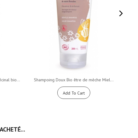
inal bio...
Shampoing Doux Bio être de mèche Miel...
Mon
Add To Cart
ACHETÉ...