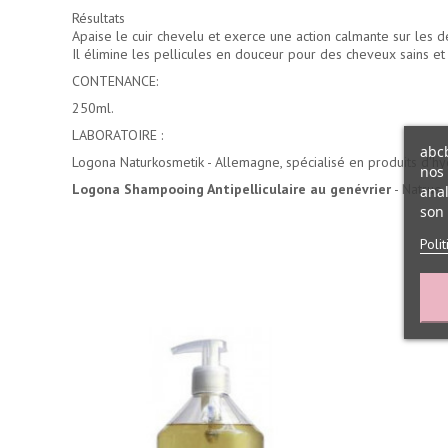
Résultats
Apaise le cuir chevelu et exerce une action calmante sur les 
Il élimine les pellicules en douceur pour des cheveux sains et b
CONTENANCE:
250ml.
LABORATOIRE :
abcb
Logona Naturkosmetik - Allemagne, spécialisé en produits d'
nos 
Logona Shampooing Antipelliculaire au genévrier
- Natrue,
anal
son 
Poli