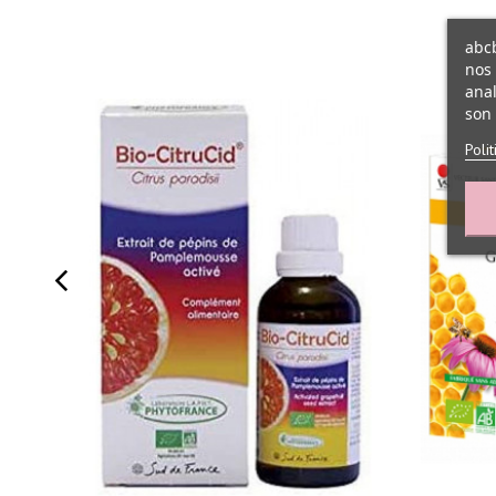
abcb
nos 
anal
son 
Poli