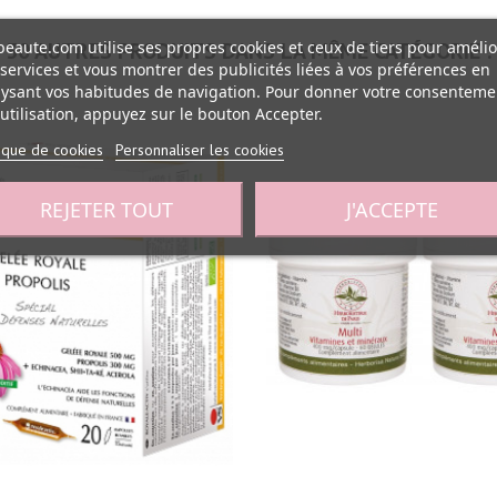
eaute.com utilise ses propres cookies et ceux de tiers pour amélio
30 AUTRES PRODUITS DANS LA MÊME CATÉGORIE :
services et vous montrer des publicités liées à vos préférences en
ysant vos habitudes de navigation. Pour donner votre consenteme
utilisation, appuyez sur le bouton Accepter.
tique de cookies
Personnaliser les cookies
REJETER TOUT
J'ACCEPTE