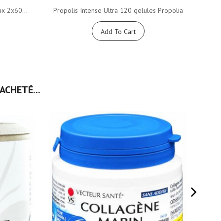
ux 2x60...
Propolis Intense Ultra 120 gelules Propolia
Sev
Add To Cart
ACHETÉ...