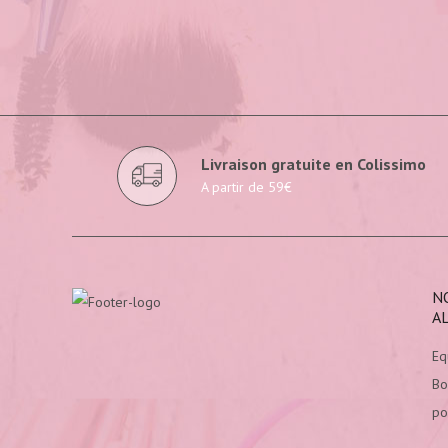
Livraison gratuite en Colissimo
A partir de 59€
N
A
Eq
Bo
po