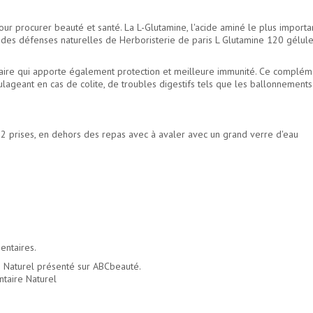
 procurer beauté et santé. La L-Glutamine, l'acide aminé le plus important 
en des défenses naturelles de Herboristerie de paris L Glutamine 120 gélul
aire qui apporte également protection et meilleure immunité. Ce complém
lageant en cas de colite, de troubles digestifs tels que les ballonnements
n 2 prises, en dehors des repas avec à avaler avec un grand verre d'eau
entaires.
Naturel présenté sur ABCbeauté.
ntaire Naturel