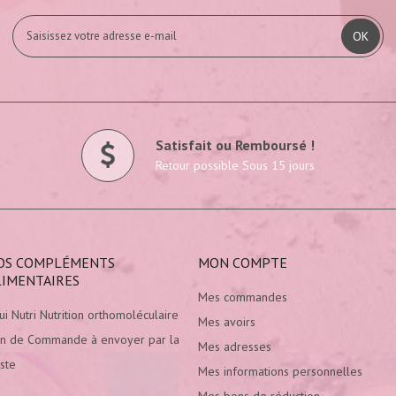
OK
Satisfait ou Remboursé !
Retour possible Sous 15 jours
OS COMPLÉMENTS
MON COMPTE
LIMENTAIRES
Mes commandes
ui Nutri Nutrition orthomoléculaire
Mes avoirs
n de Commande à envoyer par la
Mes adresses
ste
Mes informations personnelles
Mes bons de réduction