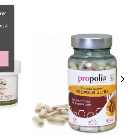
rer
nt à