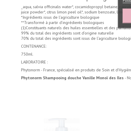
Poli
_aqua, salvia officinalis water*, cocamidopropyl betaine, capr
juice powder*, citrus limon peel oil*, sodium benzoate, limonen
*Ingrédients issus de l’agriculture biologique
**Transformé à partir d’ingrédients biologiques
(1)Constituants naturels des huiles essentielles et des parfums
99% du total des ingrédients sont d’origine naturelle
70% du total des ingrédients sont issus de l’agriculture biolog
CONTENANCE:
750ml.
LABORATOIRE :
Phytonorm - France, spécialisé en produits de Soin et d'Hygiène
Phytonorm Shampooing douche Vanille Monoï des Iles
- No