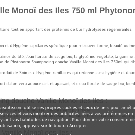
le Monoï des Iles 750 ml Phytono
illaire, tout en apportant des protéines de blé hydrolysées régénérantes.
in et d'Hygiène capillaires spécifique pour retrouver forme, beauté ou bie
otéines de blé, l'eau florale de sauge bio, la glycérine végétale, la gomme
nène de Phytonorm Shampooing douche Vanille Monoï des Iles 750ml qui cibl
oduit de Soin et d'Hygiène capillaires qui redonne aussi hygiène et douc
rt d'aloe vera adoucissant et apaisant, et d'eau florale de sauge bio, bienf
 douche Vanille Monoï des Iles :
eaute.com utilise ses propres cookies et ceux de tiers pour amélio
 mouillés, faire mousser délicatement puis rincer.
services et vous montrer des publicités liées à vos préférences en
 à chaque utilisation, pour un résultat identique tout en contribuant au res
ysant vos habitudes de navigation. Pour donner votre consenteme
ne
utilisation, appuyez sur le bouton Accepter.
nille Monoï des Iles :