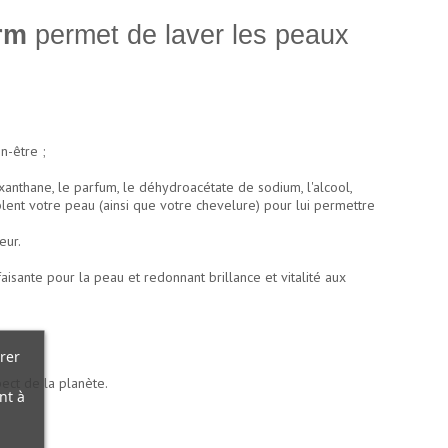
rm
permet de laver les peaux
n-être ;
 xanthane, le parfum, le déhydroacétate de sodium, l'alcool,
ent votre peau (ainsi que votre chevelure) pour lui permettre
eur.
aisante pour la peau et redonnant brillance et vitalité aux
rer
pect de la planète.
nt à