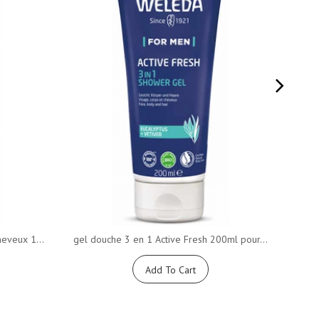
heveux 1...
gel douche 3 en 1 Active Fresh 200ml pour...
Crè
Add To Cart