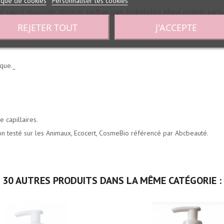
tique de cookies
Personnaliser les cookies
ylyl capryl glucoside, glycerin, xanthan gum, hydrolyzed wheat protein, par
e(1)
REJETER TOUT
J'ACCEPTE
ique._
 capillaires.
n testé sur les Animaux, Ecocert, CosmeBio référencé par Abcbeauté.
30 AUTRES PRODUITS DANS LA MÊME CATÉGORIE :