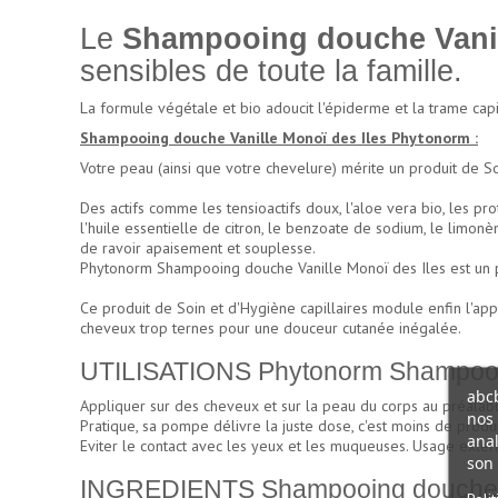
Le
Shampooing douche Vanil
sensibles de toute la famille.
La formule végétale et bio adoucit l'épiderme et la trame cap
Shampooing douche Vanille Monoï des Iles Phytonorm :
Votre peau (ainsi que votre chevelure) mérite un produit de So
Des actifs comme les tensioactifs doux, l'aloe vera bio, les pr
l'huile essentielle de citron, le benzoate de sodium, le limo
de ravoir apaisement et souplesse.
Phytonorm Shampooing douche Vanille Monoï des Iles est un pr
Ce produit de Soin et d'Hygiène capillaires module enfin l'appo
cheveux trop ternes pour une douceur cutanée inégalée.
UTILISATIONS Phytonorm Shampooing
abcb
Appliquer sur des cheveux et sur la peau du corps au préalable
nos 
Pratique, sa pompe délivre la juste dose, c'est moins de produit
anal
Eviter le contact avec les yeux et les muqueuses. Usage exter
son 
INGREDIENTS Shampooing douche Va