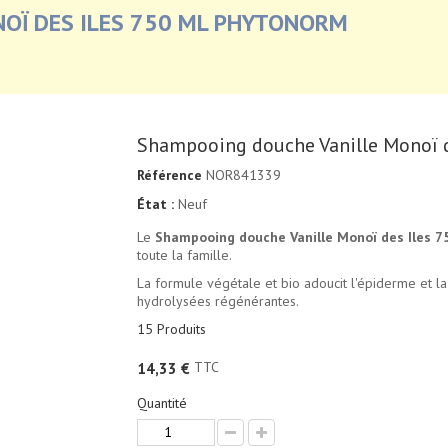
OÏ DES ILES 750 ML PHYTONORM
Shampooing douche Vanille Monoï 
Référence
NOR841339
État :
Neuf
Le
Shampooing douche Vanille Monoï des Iles 
toute la famille.
La formule végétale et bio adoucit l'épiderme et la
hydrolysées régénérantes.
15
Produits
TTC
14,33 €
Quantité