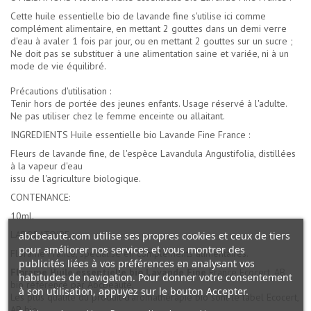
Cette huile essentielle bio de lavande fine s'utilise ici comme
complément alimentaire, en mettant 2 gouttes dans un demi verre
d'eau à avaler 1 fois par jour, ou en mettant 2 gouttes sur un sucre ;
Ne doit pas se substituer à une alimentation saine et variée, ni à un
mode de vie équilibré.
Précautions d'utilisation :
Tenir hors de portée des jeunes enfants. Usage réservé à l'adulte.
Ne pas utiliser chez le femme enceinte ou allaitant.
INGREDIENTS Huile essentielle bio Lavande Fine France :
Fleurs de lavande fine, de l'espèce Lavandula Angustifolia, distillées
à la vapeur d'eau
issu de l'agriculture biologique.
CONTENANCE:
10ml.
LABORATOIRE :
abcbeaute.com utilise ses propres cookies et ceux de tiers
pour améliorer nos services et vous montrer des
Florame France, spécialisé en compléments alimentaires.
publicités liées à vos préférences en analysant vos
Florame Huile essentielle bio Lavande Fine
France Ecocert, AB
habitudes de navigation. Pour donner votre consentement
bio référencé par Abcbeauté.
à son utilisation, appuyez sur le bouton Accepter.
Les plus qualité du
produit d'aromathérapie bio
sont le label Ecocert,
AB bio