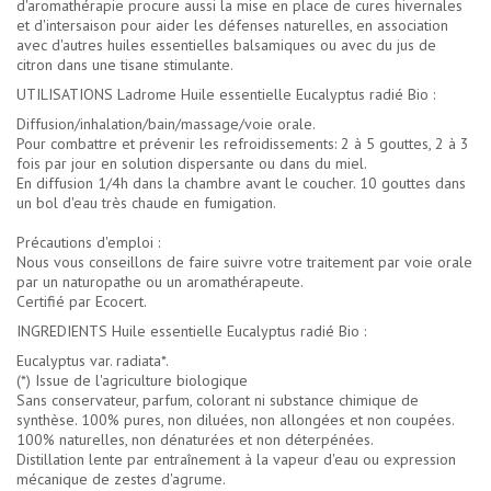
d'aromathérapie procure aussi la mise en place de cures hivernales
et d'intersaison pour aider les défenses naturelles, en association
avec d'autres huiles essentielles balsamiques ou avec du jus de
citron dans une tisane stimulante.
UTILISATIONS Ladrome Huile essentielle Eucalyptus radié Bio :
Diffusion/inhalation/bain/massage/voie orale.
Pour combattre et prévenir les refroidissements: 2 à 5 gouttes, 2 à 3
fois par jour en solution dispersante ou dans du miel.
En diffusion 1/4h dans la chambre avant le coucher. 10 gouttes dans
un bol d'eau très chaude en fumigation.
Précautions d'emploi :
Nous vous conseillons de faire suivre votre traitement par voie orale
par un naturopathe ou un aromathérapeute.
Certifié par Ecocert.
INGREDIENTS Huile essentielle Eucalyptus radié Bio :
Eucalyptus var. radiata*.
(*) Issue de l'agriculture biologique
Sans conservateur, parfum, colorant ni substance chimique de
synthèse. 100% pures, non diluées, non allongées et non coupées.
100% naturelles, non dénaturées et non déterpénées.
Distillation lente par entraînement à la vapeur d'eau ou expression
mécanique de zestes d'agrume.