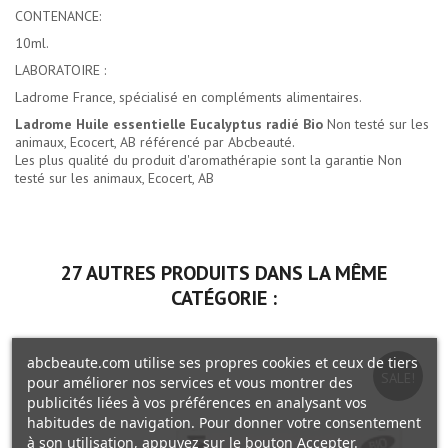
CONTENANCE:
10ml.
LABORATOIRE :
Ladrome France, spécialisé en compléments alimentaires.
Ladrome Huile essentielle Eucalyptus radié Bio
Non testé sur les
animaux, Ecocert, AB référencé par Abcbeauté.
Les plus qualité du
produit d'aromathérapie
sont la garantie Non
testé sur les animaux, Ecocert, AB
27 AUTRES PRODUITS DANS LA MÊME
CATÉGORIE :
abcbeaute.com utilise ses propres cookies et ceux de tiers
SALE!
pour améliorer nos services et vous montrer des
publicités liées à vos préférences en analysant vos
habitudes de navigation. Pour donner votre consentement
à son utilisation, appuyez sur le bouton Accepter.