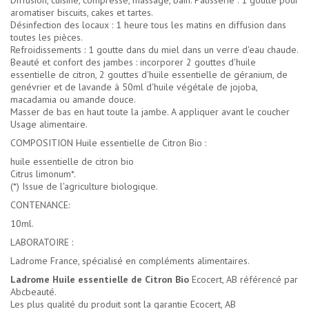
Diffusion, cuisine, compresse, massage, bain. Pâtisserie : 1 goutte pour
aromatiser biscuits, cakes et tartes.
Désinfection des locaux : 1 heure tous les matins en diffusion dans
toutes les pièces.
Refroidissements : 1 goutte dans du miel dans un verre d'eau chaude.
Beauté et confort des jambes : incorporer 2 gouttes d'huile
essentielle de citron, 2 gouttes d'huile essentielle de géranium, de
genévrier et de lavande à 50ml d'huile végétale de jojoba,
macadamia ou amande douce.
Masser de bas en haut toute la jambe. A appliquer avant le coucher
Usage alimentaire.
COMPOSITION Huile essentielle de Citron Bio :
huile essentielle de citron bio
Citrus limonum*.
(*) Issue de l'agriculture biologique.
CONTENANCE:
10ml.
LABORATOIRE :
Ladrome France, spécialisé en compléments alimentaires.
Ladrome Huile essentielle de Citron Bio
Ecocert, AB référencé par
Abcbeauté.
Les plus qualité du produit sont la garantie Ecocert, AB