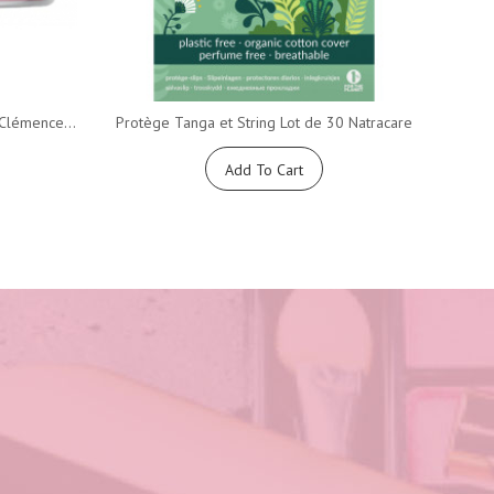
Clémence...
Protège Tanga et String Lot de 30 Natracare
Tamp
Add To Cart