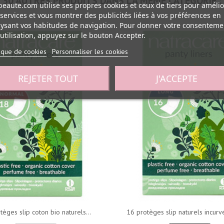
30 AUTRES PRODUITS DANS LA MÊME CATÉGORIE :
eaute.com utilise ses propres cookies et ceux de tiers pour amélio
services et vous montrer des publicités liées à vos préférences en
ysant vos habitudes de navigation. Pour donner votre consenteme
utilisation, appuyez sur le bouton Accepter.
tique de cookies
Personnaliser les cookies
REJETER TOUT
J'ACCEPTE
tèges slip coton bio naturels...
16 protèges slip naturels incurvé