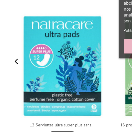
abcb
nos 
anal
son 
Poli
12 Serviettes ultra super plus sans...
18 pro