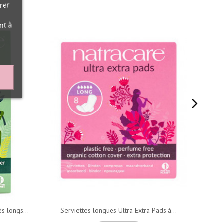
rer
nt à
s longs...
Serviettes longues Ultra Extra Pads à...
S