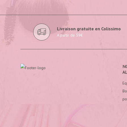
Livraison gratuite en Colissimo
A partir de 59€
N
A
Eq
Bo
po