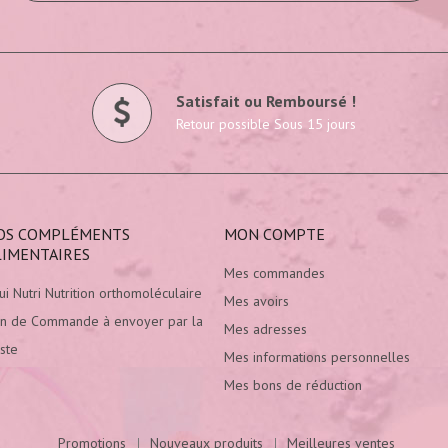
Satisfait ou Remboursé !
Retour possible Sous 15 jours
OS COMPLÉMENTS
MON COMPTE
LIMENTAIRES
Mes commandes
ui Nutri Nutrition orthomoléculaire
Mes avoirs
n de Commande à envoyer par la
Mes adresses
ste
Mes informations personnelles
Mes bons de réduction
Promotions
Nouveaux produits
Meilleures ventes