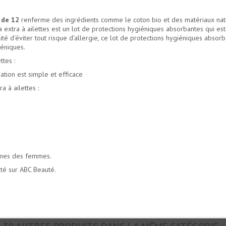
 de 12
renferme des ingrédients comme le coton bio et des matériaux natu
a extra à ailettes est un lot de protections hygiéniques absorbantes qui e
ité d'éviter tout risque d'allergie, ce lot de protections hygiéniques absor
éniques.
tes :
ation est simple et efficace
 à ailettes :
times des femmes.
nté sur ABC Beauté.