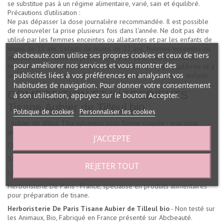
se substitue pas à un régime alimentaire, varié, sain et équilibré.
Précautions d'utilisation :
Ne pas dépasser la dose journalière recommandée. Il est possible
de renouveler la prise plusieurs fois dans l'année. Ne doit pas être
utilisé par les femmes enceintes ou allaitantes et par les enfants de
moins de 12 ans. Enfants de moins de 12 ans, femmes enceintes ou
abcbeaute.com utilise ses propres cookies et ceux de tiers
allaitantes, consulter un professionnel de santé avant utilisation.
pour améliorer nos services et vous montrer des
Ne doit pas se substituer à une alimentation variée et équilibrée et à
publicités liées à vos préférences en analysant vos
un mode de vie sain. Ne pas laisser à la portée des jeunes enfants
habitudes de navigation. Pour donner votre consentement
COMPOSITION ET INGREDIENTS
à son utilisation, appuyez sur le bouton Accepter.
Tisane Aubier de Tilleul bio :
Politique de cookies
Personnaliser les cookies
_Aubier de tilleul Tilia sylvestris sous forme coupée - vrac pour
preparation de tisane._
J'ACCEPTE
CONTENANCE:
50gr.
REJETER TOUT
LABORATOIRE :
Herboristerie De Paris - France, spécialisé en produits alimentaires
pour préparation de tisane.
Herboristerie De Paris Tisane Aubier de Tilleul bio
- Non testé sur
les Animaux, Bio, Fabriqué en France présenté sur Abcbeauté.