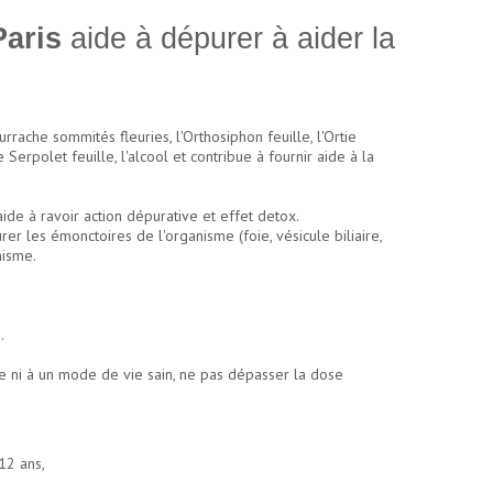
Paris
aide à dépurer à aider la
ache sommités fleuries, l'Orthosiphon feuille, l'Ortie
e Serpolet feuille, l'alcool et contribue à fournir aide à la
de à ravoir action dépurative et effet detox.
r les émonctoires de l'organisme (foie, vésicule biliaire,
nisme.
.
ée ni à un mode de vie sain, ne pas dépasser la dose
12 ans,