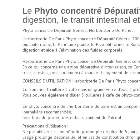
Le
Phyto concentré Dépuratif
digestion, le transit intestinal et
Phyto concentré Dépuratif Général Herboristerie De Paris :
Herboristerie De Paris Phyto concentré Dépuratif Général 200ml
piquante racine, la Pariétaire plante, le Pissenlit racine, le Rom
digestion et aide à l'élimination des fluides corporels.
Herboristerie De Paris Phyto concentré Dépuratif Général consi
En ce qui concerne une action dépurative d'inter-saison, ce Co
reins, intestins, peau, poumons) à chaque changement de saison
CONSEILS D'UTILISATION Herboristerie De Paris Phyto concent
Consommer 1 cuillère à café dans un grand verre d’eau, à prend
Vous pouvez également diluer 3 cuillères à café de phyto-con
Ce phyto concentré de l'herboristerie de paris est un complém
journalière recommandée,
tenir hors de portée des enfants, contient de l'alcool
Précautions d'utilisation :
Ne pas utiliser sur une période prolongée de plus de 5 jours,
usage prolongé déconseillé, et en cas de constipation chroniqu