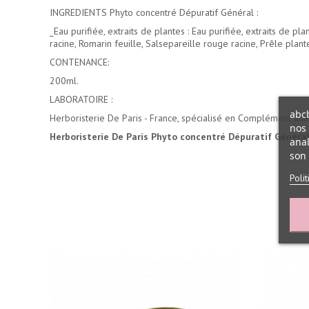
INGREDIENTS Phyto concentré Dépuratif Général :
_Eau purifiée, extraits de plantes : Eau purifiée, extraits de pl
racine, Romarin feuille, Salsepareille rouge racine, Prêle plan
CONTENANCE:
200ml.
LABORATOIRE :
abcb
Herboristerie De Paris - France, spécialisé en Complément alim
nos 
Herboristerie De Paris Phyto concentré Dépuratif Général
anal
son 
Poli