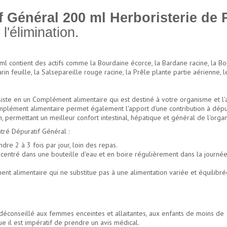
 Général 200 ml Herboristerie de 
 l'élimination.
 contient des actifs comme la Bourdaine écorce, la Bardane racine, la Bourr
arin feuille, la Salsepareille rouge racine, la Prêle plante partie aérienne, l
ste en un Complément alimentaire qui est destiné à votre organisme et l'ai
mplément alimentaire permet également l'apport d'une contribution à dépure
, permettant un meilleur confort intestinal, hépatique et général de l'orga
ré Dépuratif Général :
re 2 à 3 fois par jour, loin des repas.
centré dans une bouteille d'eau et en boire régulièrement dans la journée
ent alimentaire qui ne substitue pas à une alimentation variée et équilibr
 déconseillé aux femmes enceintes et allaitantes, aux enfants de moins de 
e il est impératif de prendre un avis médical.