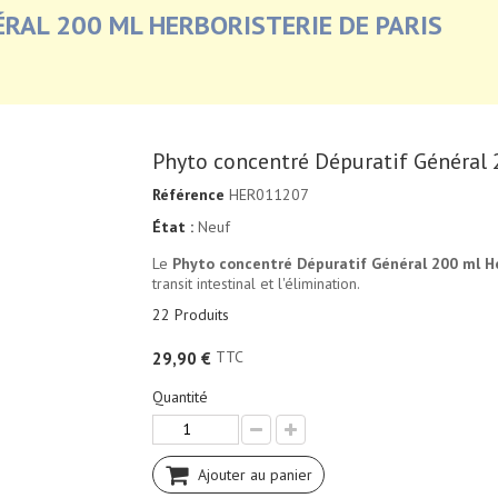
RAL 200 ML HERBORISTERIE DE PARIS
Phyto concentré Dépuratif Général 
Référence
HER011207
État :
Neuf
Le
Phyto concentré Dépuratif Général 200 ml He
transit intestinal et l'élimination.
22
Produits
TTC
29,90 €
Quantité
Ajouter au panier