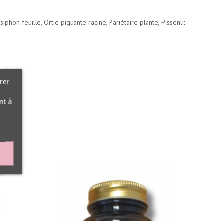
iphon feuille, Ortie piquante racine, Pariétaire plante, Pissenlit
rer
nt à