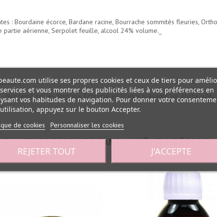
antes : Bourdaine écorce, Bardane racine, Bourrache sommités fleuries, Orthos
te partie aérienne, Serpolet feuille, alcool 24% volume._
eaute.com utilise ses propres cookies et ceux de tiers pour amélio
entaire.
services et vous montrer des publicités liées à vos préférences en
- Non testé sur les Animaux, Fabriqué en France présenté sur Abcbeauté.
ysant vos habitudes de navigation. Pour donner votre consenteme
utilisation, appuyez sur le bouton Accepter.
tique de cookies
Personnaliser les cookies
30 AUTRES PRODUITS DANS LA MÊME CATÉGORIE :
REJETER TOUT
J'ACCEPTE