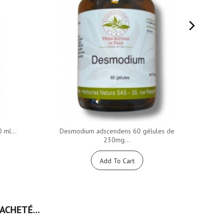
 ml...
Desmodium adscendens 60 gélules de
Phy
230mg...
Add To Cart
ACHETÉ...