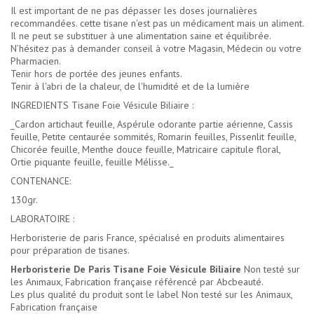
Il est important de ne pas dépasser les doses journalières
recommandées. cette tisane n'est pas un médicament mais un aliment.
Il ne peut se substituer à une alimentation saine et équilibrée.
N’hésitez pas à demander conseil à votre Magasin, Médecin ou votre
Pharmacien.
Tenir hors de portée des jeunes enfants.
Tenir à l'abri de la chaleur, de l'humidité et de la lumière
INGREDIENTS Tisane Foie Vésicule Biliaire :
_Cardon artichaut feuille, Aspérule odorante partie aérienne, Cassis
feuille, Petite centaurée sommités, Romarin feuilles, Pissenlit feuille,
Chicorée feuille, Menthe douce feuille, Matricaire capitule floral,
Ortie piquante feuille, feuille Mélisse._
CONTENANCE:
130gr.
LABORATOIRE :
Herboristerie de paris France, spécialisé en produits alimentaires
pour préparation de tisanes.
Herboristerie De Paris Tisane Foie Vésicule Biliaire
Non testé sur
les Animaux, Fabrication française référencé par Abcbeauté.
Les plus qualité du produit sont le label Non testé sur les Animaux,
Fabrication française