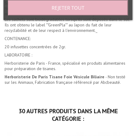
Sachet Kraft contenant 20 infusettes concentrées de 2gr
REJETER TOUT
Nos sachets d'infusettes sont de type ""SOILON"" : papier filtre à
mailles tissées dérivé de l'amidon de maïs, d'origine naturelle.
Les sachets sont biodégradables lorsqu'ils sont déposés dans le sol.
Ils ont obtenu le label ""GreenPla"" au Japon du fait de leur
recyclabilité et de leur respect à l'environnement._
CONTENANCE:
20 infusettes concentrées de 2gr.
LABORATOIRE :
Herboristerie de Paris - France, spécialisé en produits alimentaires
pour préparation de tisanes.
Herboristerie De Paris Tisane Foie Vésicule Biliaire
- Non testé
sur les Animaux, Fabrication française référencé par Abcbeauté.
30 AUTRES PRODUITS DANS LA MÊME
CATÉGORIE :