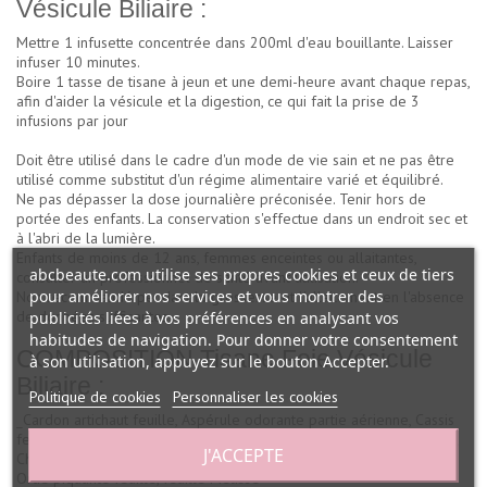
Vésicule Biliaire :
Mettre 1 infusette concentrée dans 200ml d'eau bouillante. Laisser
infuser 10 minutes.
Boire 1 tasse de tisane à jeun et une demi-heure avant chaque repas,
afin d'aider la vésicule et la digestion, ce qui fait la prise de 3
infusions par jour
Doit être utilisé dans le cadre d'un mode de vie sain et ne pas être
utilisé comme substitut d'un régime alimentaire varié et équilibré.
Ne pas dépasser la dose journalière préconisée. Tenir hors de
portée des enfants. La conservation s'effectue dans un endroit sec et
à l'abri de la lumière.
Enfants de moins de 12 ans, femmes enceintes ou allaitantes,
abcbeaute.com utilise ses propres cookies et ceux de tiers
consulter un professionnel de santé avant utilisation.
pour améliorer nos services et vous montrer des
Non recommandé pendant la grossesse et l'allaitement en l'absence
de données suffisantes
publicités liées à vos préférences en analysant vos
habitudes de navigation. Pour donner votre consentement
COMPOSITION Tisane Foie Vésicule
à son utilisation, appuyez sur le bouton Accepter.
Biliaire :
Politique de cookies
Personnaliser les cookies
_Cardon artichaut feuille, Aspérule odorante partie aérienne, Cassis
feuille, Petite centaurée sommités, Romarin feuilles, Pissenlit feuille,
J'ACCEPTE
Chicorée feuille, Menthe douce feuille, Matricaire capitule floral,
Ortie piquante feuille, feuille Mélisse