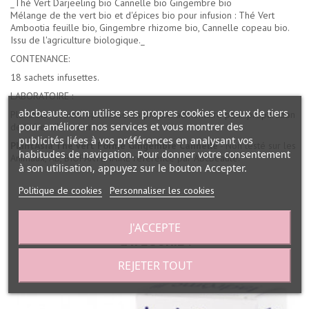
_Thé Vert Darjeeling bio Cannelle bio Gingembre bio
Mélange de the vert bio et d'épices bio pour infusion : Thé Vert
Ambootia feuille bio, Gingembre rhizome bio, Cannelle copeau bio.
Issu de l'agriculture biologique._
CONTENANCE:
18 sachets infusettes.
LABORATOIRE :
abcbeaute.com utilise ses propres cookies et ceux de tiers
PlantAsia - France, spécialisé en produit alimentaire pour préparation
pour améliorer nos services et vous montrer des
de thé et d'infusion.
publicités liées à vos préférences en analysant vos
PlantAsia Thé vert Forme Gingembre Cannelle
- Non testé sur les
habitudes de navigation. Pour donner votre consentement
Animaux, AB, BIOPARTENAIRE référencé par Abcbeauté.
à son utilisation, appuyez sur le bouton Accepter.
Politique de cookies
Personnaliser les cookies
30 AUTRES PRODUITS DANS LA MÊME
J'ACCEPTE
CATÉGORIE :
REJETER TOUT