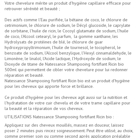
Votre chevelure mérite un produit d'hygiène capillaire efficace pour
retrouver sérénité et beauté ;
Des actifs comme l'Eau purifiée, la bétaine de coco, le chlorure de
cetrimonium, le chlorure de sodium, le Décyl glucoside, le caprylate
de sorbitane, l'huile de ricin, le Cocoyl glutamate de sodium, l'huile
de coco, l'Alcool cetearyl, le parfum, la gomme xanthane, les
Hydrolysats de protéines de blé, le chlorure de guar
hydroxypropyltrimonium, l'huile de tournesol, le tocopherol, le
benzoate de sodium, l'Alcool benzylique, l'Hexyl cinnamaldehyde, le
Limonène, le linalol, l'Acide lactique, l'Hydroxyde de sodium, le
Dioxyde de titane de Natessance Shampooing fortifiant Ricin bio
500ml qui permettent de cibler votre chevelure pour lui redonner
réparation et beauté.
Natessance Shampooing fortifiant Ricin bio est un produit d'hygiène
pour les cheveux qui apporte force et brillance.
Ce produit d'hygiène pour les cheveux agit aussi sur la nutrition et
l'hydratation de votre cuir chevelu et de votre trame capillaire pour
la beauté et la réparation de vos cheveux.
UTILISATIONS Natessance Shampooing fortifiant Ricin bio :
Appliquez sur des cheveux mouillés, massez en douceur, laissez
poser 2 minutes puis rincez soigneusement. Peut être utilisé, au choix,
comme premier soin ou comme second après application préalable