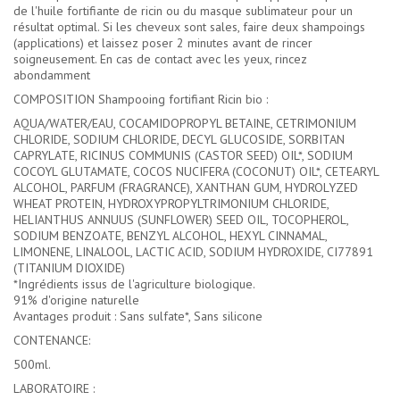
de l'huile fortifiante de ricin ou du masque sublimateur pour un
résultat optimal. Si les cheveux sont sales, faire deux shampoings
(applications) et laissez poser 2 minutes avant de rincer
soigneusement. En cas de contact avec les yeux, rincez
abondamment
COMPOSITION Shampooing fortifiant Ricin bio :
AQUA/WATER/EAU, COCAMIDOPROPYL BETAINE, CETRIMONIUM
CHLORIDE, SODIUM CHLORIDE, DECYL GLUCOSIDE, SORBITAN
CAPRYLATE, RICINUS COMMUNIS (CASTOR SEED) OIL*, SODIUM
COCOYL GLUTAMATE, COCOS NUCIFERA (COCONUT) OIL*, CETEARYL
ALCOHOL, PARFUM (FRAGRANCE), XANTHAN GUM, HYDROLYZED
WHEAT PROTEIN, HYDROXYPROPYLTRIMONIUM CHLORIDE,
HELIANTHUS ANNUUS (SUNFLOWER) SEED OIL, TOCOPHEROL,
SODIUM BENZOATE, BENZYL ALCOHOL, HEXYL CINNAMAL,
LIMONENE, LINALOOL, LACTIC ACID, SODIUM HYDROXIDE, CI77891
(TITANIUM DIOXIDE)
*Ingrédients issus de l'agriculture biologique.
91% d'origine naturelle
Avantages produit : Sans sulfate*, Sans silicone
CONTENANCE:
500ml.
LABORATOIRE :