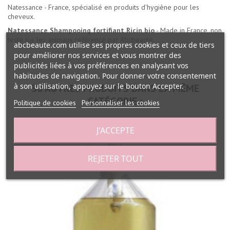
Natessance - France, spécialisé en produits d'hygiène pour les
cheveux.
Natessance Shampooing fortifiant Ricin bio
- Made in France, non
testé sur les animaux référencé par Abcbeauté.
abcbeaute.com utilise ses propres cookies et ceux de tiers
pour améliorer nos services et vous montrer des
publicités liées à vos préférences en analysant vos
habitudes de navigation. Pour donner votre consentement
à son utilisation, appuyez sur le bouton Accepter.
30 AUTRES PRODUITS DANS LA MÊME
CATÉGORIE :
Politique de cookies
Personnaliser les cookies
J'ACCEPTE
REJETER TOUT