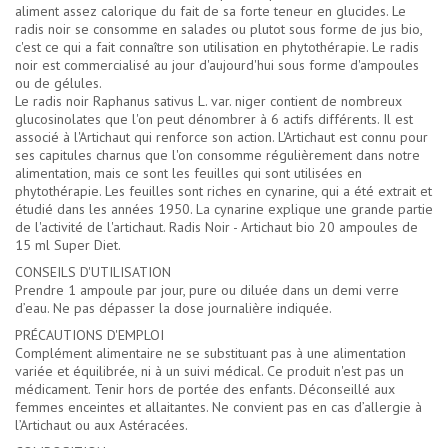
aliment assez calorique du fait de sa forte teneur en glucides. Le
radis noir se consomme en salades ou plutot sous forme de jus bio,
c'est ce qui a fait connaître son utilisation en phytothérapie. Le radis
noir est commercialisé au jour d'aujourd'hui sous forme d'ampoules
ou de gélules.
Le radis noir Raphanus sativus L. var. niger contient de nombreux
glucosinolates que l'on peut dénombrer à 6 actifs différents. Il est
associé à l'Artichaut qui renforce son action. L'Artichaut est connu pour
ses capitules charnus que l'on consomme régulièrement dans notre
alimentation, mais ce sont les feuilles qui sont utilisées en
phytothérapie. Les feuilles sont riches en cynarine, qui a été extrait et
étudié dans les années 1950. La cynarine explique une grande partie
de l'activité de l'artichaut. Radis Noir - Artichaut bio 20 ampoules de
15 ml Super Diet.
CONSEILS D'UTILISATION
Prendre 1 ampoule par jour, pure ou diluée dans un demi verre
d’eau. Ne pas dépasser la dose journalière indiquée.
PRÉCAUTIONS D'EMPLOI
Complément alimentaire ne se substituant pas à une alimentation
variée et équilibrée, ni à un suivi médical. Ce produit n'est pas un
médicament. Tenir hors de portée des enfants. Déconseillé aux
femmes enceintes et allaitantes. Ne convient pas en cas d’allergie à
l’Artichaut ou aux Astéracées.