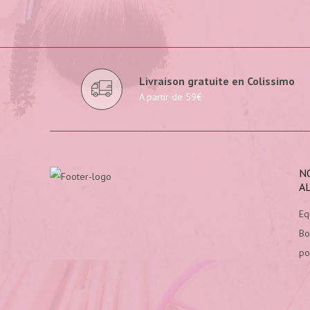
Livraison gratuite en Colissimo
A partir de 59€
N
A
Eq
Bo
po