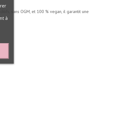
rer
ditifs, sans OGM, et 100 % vegan, il garantit une
nt à