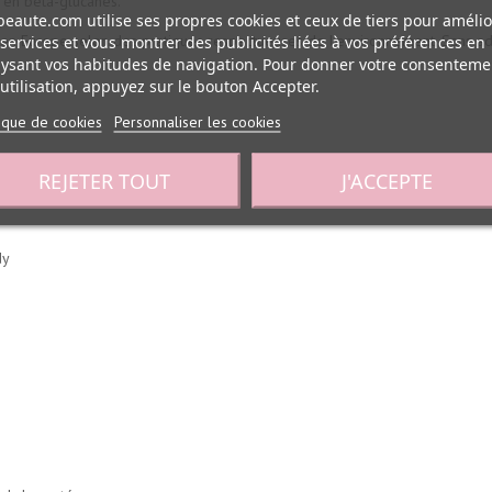
r en bêta-glucanes.
eaute.com utilise ses propres cookies et ceux de tiers pour amélio
ivé en Europe selon des pratiques respectueuses de l'environnement. Sans ad
services et vous montrer des publicités liées à vos préférences en
ysant vos habitudes de navigation. Pour donner votre consenteme
utilisation, appuyez sur le bouton Accepter.
tique de cookies
Personnaliser les cookies
REJETER TOUT
J'ACCEPTE
dy