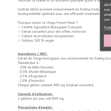
favoriser la vitalité et la résistance physique grâce à sa teneu
abcb
L'extrait utilisé provient exclusivement du fruiting body, cult
nos 
biodisponibilité optimale pour une efficacité maximale.
anal
son 
Pourquoi choisir le Chaga French Mush ?
✅ Certifié Agriculture Biologique Française
Poli
✅ Extrait concentré pour des effets renforcés
✅ Culture et production européennes
✅ Gélules 100 % vegan
Ingredients / INCI :
Extrait de Chaga biologique, issu exclusivement du fruiting bo
Standardisé à :
- 10% de Bêta-Glucanes
- 0,5% d'Acide Bétulinique
- 0,3% d'Ergostérol
- 2,0% d'Inotodiol
Chaque gélule contient 400 mg d’extrait concentré.
Conseils d'utilisation :
2 gélules par jour, soit 800 mg.
Précautions d’emploi :