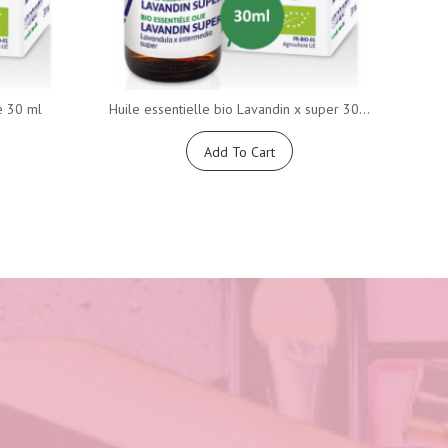
e 30 ml
Huile essentielle bio Lavandin x super 30...
Huile
Add To Cart