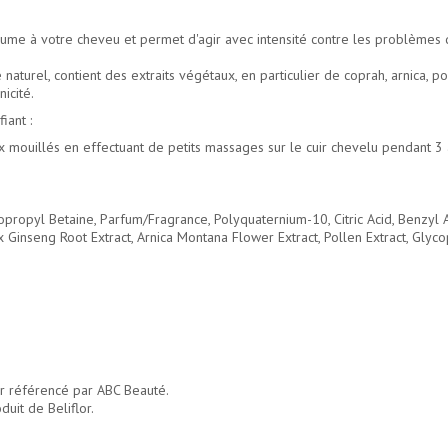
olume à votre cheveu et permet d'agir avec intensité contre les problèmes 
aturel, contient des extraits végétaux, en particulier de coprah, arnica, po
icité.
iant :
 mouillés en effectuant de petits massages sur le cuir chevelu pendant 3
propyl Betaine, Parfum/Fragrance, Polyquaternium-10, Citric Acid, Benzyl 
 Ginseng Root Extract, Arnica Montana Flower Extract, Pollen Extract, Glyco
or référencé par ABC Beauté.
duit de Beliflor.