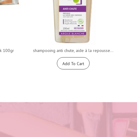
k 100gr
shampooing anti chute, aide à la repousse...
Savon 
Add To Cart