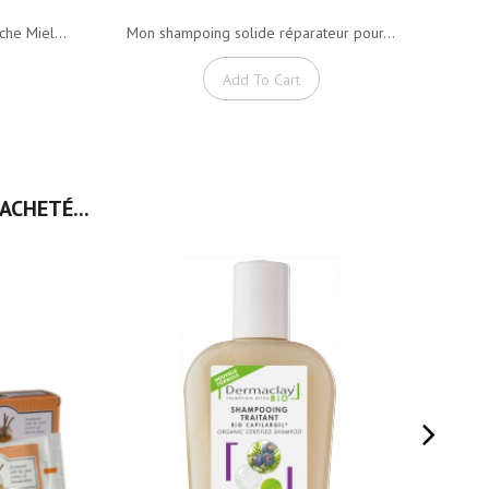
he Miel...
Mon shampoing solide réparateur pour...
Mon s
Add To Cart
ACHETÉ...