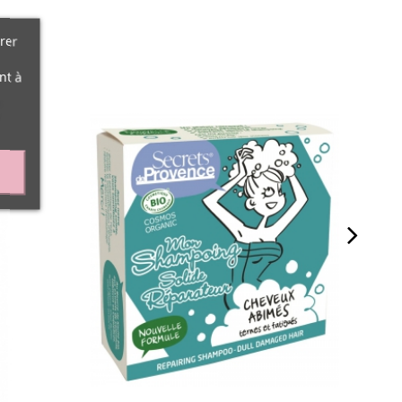
rer
nt à