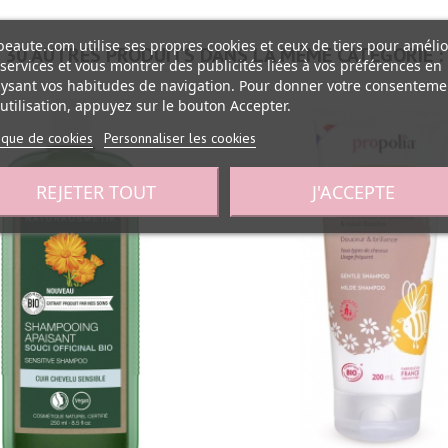
eaute.com utilise ses propres cookies et ceux de tiers pour amélio
30 AUTRES PRODUITS DANS LA MÊME CATÉGORIE :
services et vous montrer des publicités liées à vos préférences en
ysant vos habitudes de navigation. Pour donner votre consenteme
utilisation, appuyez sur le bouton Accepter.
tique de cookies
Personnaliser les cookies
REJETER TOUT
J'ACCEPTE