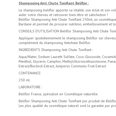
Shampooing Anti Chute Tonifiant Beliflor :
Le shampooing beliflor apporte sa vitalité, son éclat et son v
aider votre cheveu et retrouver bien-être et satisfaction !
Beliflor Shampooing Anti Chute Tonifiant 250ml, un cosmétique n
Bardane et permet de procurer nutrition, embellissement et ton
CONSEILS D'UTILISATION Beliflor Shampooing Anti Chute Tonif
Appliquer quotidiennement le shampooing Beliflor sur cheveux
complément du shampooing Antichute Beliflor.
INGREDIENTS Shampooing Anti Chute Tonifiant :
Aqua/Water, Sodium Laureth Sulfate, Coco-Glucoside, Cocamido
Menthol, Glycerin, Camphor, Methylchloroisothiazolinone, Panax
Extract/Burdock Extract, Juniperus Communis Fruit Extract.
CONTENANCE:
250 ml.
LABORATOIRE :
Beliflor France, spécialisé en Cosmétique naturelle.
Beliflor Shampooing Anti Chute Tonifiant pur produit de Belifl
Les plus qualité du
cosmétique naturel
sont la garantie pur pro