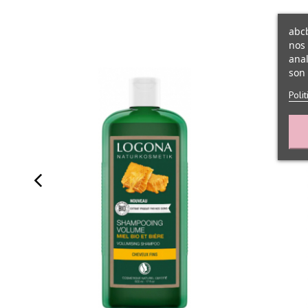
abcb
nos 
anal
son 
Poli