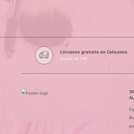
Livraison gratuite en Colissimo
A partir de 59€
N
A
Eq
Bo
po