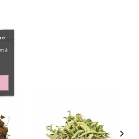
rer
cbeauté.
nt à