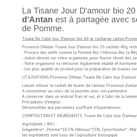
La Tisane Jour D'amour bio 20
d'Antan
est à partagée avec so
de Pomme.
Tisane Be Cube Jour D'amour bio 60 gr recharge carton Proven
Provence D'Antan Tisane Jour D'amour bio 20 sachets 40g recha
- Procure des actifs comme la Pomme Bio, l'Hibiscus Bio, la Régli
- Action directe sur votre organisme, pour fournir réveil des se
- Votre organisme va retrouver également vitalité et harmonie 
- Les plus qualité du
produit pour la préparation de tisanes
son
UTILISATIONS Provence D'Antan Tisane Be Cube Jour D'amour b
Laisser infuser le sachet de tisane de l'amour Provence d'anta
A consommer au cours de la journée avec son partenaire.
A conserver dans un endroit frais et sec, et à l'abri de la lumiè
Précautions d'emploi :
Déconseillée aux personnes souffrant d'hypertension
COMPOSITION ET INGREDIENTS Tisane Be Cube Jour D'amour b
Ingrédients / INCI :
Gingembre* , Pomme*18.5%, Hibiscus*15%, Cynorrhodon* , Mûre* , 
les ingrédients sont issus de l'agriculture biologique