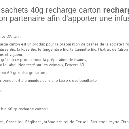
 sachets 40g recharge carton
rechar
n partenaire afin d'apporter une infu
ce D'Antan :
rge carton est un produit pour la préparation de tisanes de la société Pro
sse Bio, la Rose Bio, le Gingembre Bio, la Cannelle Bio, l'Extrait de Citron Bi
ns et vigueur,
grâce à ce produit pour la préparation de tisanes,
t le label, Non testé sur les Animaux, Ecocert, AB.
io 60 gr recharge carton :
n, pendant 4 à 5 minutes dans une tasse d'eau bouillante.
re.
io 60 gr recharge carton :
Cannelle* , Réglisse* , Arôme naturel de Cerise* , Sarriette* , Myrte Citron