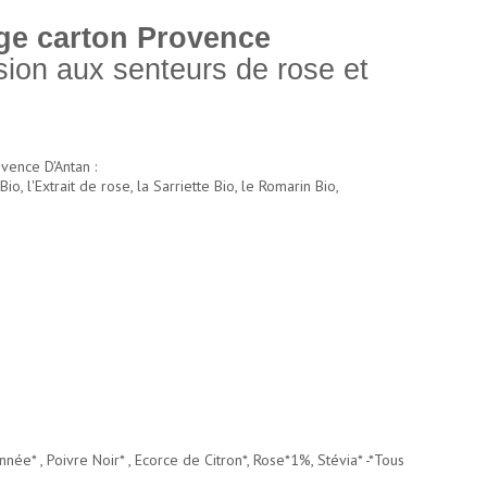
ge carton Provence
sion aux senteurs de rose et
vence D'Antan :
o, l'Extrait de rose, la Sarriette Bio, le Romarin Bio,
née* , Poivre Noir* , Ecorce de Citron*, Rose*1%, Stévia* -*Tous