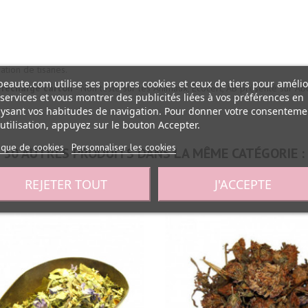
ation de tisanes.
eaute.com utilise ses propres cookies et ceux de tiers pour amélio
 recharge carton
- Non testé sur les Animaux, Ecocert, AB présenté sur Ab
services et vous montrer des publicités liées à vos préférences en
ysant vos habitudes de navigation. Pour donner votre consenteme
utilisation, appuyez sur le bouton Accepter.
tique de cookies
Personnaliser les cookies
30 AUTRES PRODUITS DANS LA MÊME CATÉGORIE :
REJETER TOUT
J'ACCEPTE