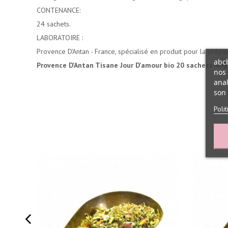
CONTENANCE:
24 sachets.
LABORATOIRE :
Provence D'Antan - France, spécialisé en produit pour la prépar
abcb
Provence D'Antan Tisane Jour D'amour bio 20 sachets 40g
nos 
anal
son 
Poli