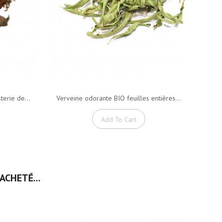
terie de...
Verveine odorante BIO feuilles entières...
Vig
Add To Cart
ACHETÉ...