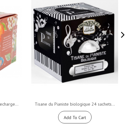
echarge...
Tisane du Pianiste biologique 24 sachets...
Tis
Add To Cart