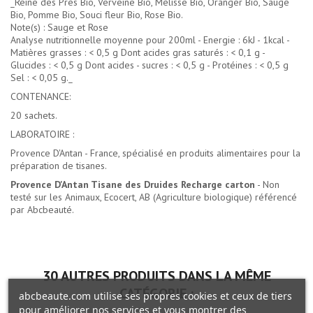
_Reine des Prés Bio, Verveine Bio, Mélisse Bio, Oranger Bio, Sauge
Bio, Pomme Bio, Souci fleur Bio, Rose Bio.
Note(s) : Sauge et Rose
Analyse nutritionnelle moyenne pour 200ml - Energie : 6kJ - 1kcal -
Matières grasses : < 0,5 g Dont acides gras saturés : < 0,1 g -
Glucides : < 0,5 g Dont acides - sucres : < 0,5 g - Protéines : < 0,5 g
Sel : < 0,05 g._
CONTENANCE:
20 sachets.
LABORATOIRE :
Provence D'Antan - France, spécialisé en produits alimentaires pour la
préparation de tisanes.
Provence D'Antan Tisane des Druides Recharge carton
- Non
testé sur les Animaux, Ecocert, AB (Agriculture biologique) référencé
par Abcbeauté.
30 AUTRES PRODUITS DANS LA MÊME
CATÉGORIE :
abcbeaute.com utilise ses propres cookies et ceux de tiers
pour améliorer nos services et vous montrer des