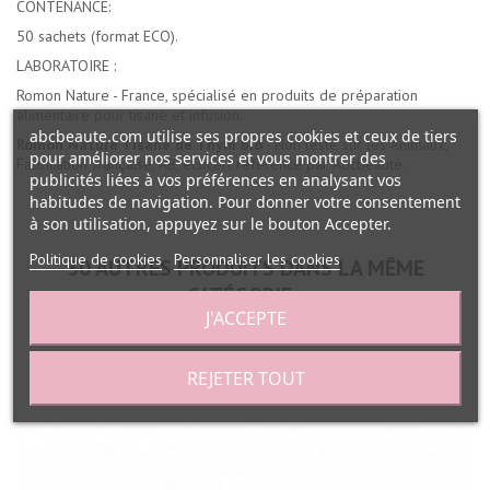
CONTENANCE:
50 sachets (format ECO).
LABORATOIRE :
Romon Nature - France, spécialisé en produits de préparation
alimentaire pour tisane et infusion.
abcbeaute.com utilise ses propres cookies et ceux de tiers
Romon Nature Tisane de Thym bio
- Non testé sur les Animaux,
pour améliorer nos services et vous montrer des
Fabrication française, AB, ecocert référencé par Abcbeauté.
publicités liées à vos préférences en analysant vos
habitudes de navigation. Pour donner votre consentement
à son utilisation, appuyez sur le bouton Accepter.
Politique de cookies
Personnaliser les cookies
30 AUTRES PRODUITS DANS LA MÊME
CATÉGORIE :
J'ACCEPTE
REJETER TOUT