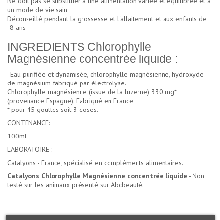
Ne doit pas se substituer à une alimentation variée et équilibrée et à
un mode de vie sain
Déconseillé pendant la grossesse et l'allaitement et aux enfants de
-8 ans
INGREDIENTS Chlorophylle
Magnésienne concentrée liquide :
_Eau purifiée et dynamisée, chlorophylle magnésienne, hydroxyde
de magnésium fabriqué par électrolyse.
Chlorophylle magnésienne (issue de la luzerne) 330 mg*
(provenance Espagne). Fabriqué en France
* pour 45 gouttes soit 3 doses._
CONTENANCE:
100ml.
LABORATOIRE :
Catalyons - France, spécialisé en compléments alimentaires.
Catalyons Chlorophylle Magnésienne concentrée liquide
- Non
testé sur les animaux présenté sur Abcbeauté.